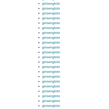
ginsengtoto
ginsengtoto
ginsengtoto
ginsengtoto
ginsengtoto
ginsengtoto
ginsengtoto
ginsengtoto
ginsengtoto
ginsengtoto
ginsengtoto
ginsengtoto
ginsengtoto
ginsengtoto
ginsengtoto
ginsengtoto
ginsengtoto
ginsengtoto
ginsengtoto
ginsengtoto
ginsengtoto
ginsengtoto