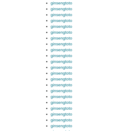
ginsengtoto
ginsengtoto
ginsengtoto
ginsengtoto
ginsengtoto
ginsengtoto
ginsengtoto
ginsengtoto
ginsengtoto
ginsengtoto
ginsengtoto
ginsengtoto
ginsengtoto
ginsengtoto
ginsengtoto
ginsengtoto
ginsengtoto
ginsengtoto
ginsengtoto
ginsengtoto
ginsengtoto
ginsengtoto