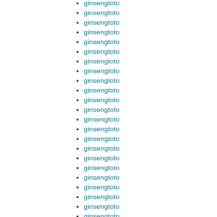
ginsengtoto
ginsengtoto
ginsengtoto
ginsengtoto
ginsengtoto
ginsengtoto
ginsengtoto
ginsengtoto
ginsengtoto
ginsengtoto
ginsengtoto
ginsengtoto
ginsengtoto
ginsengtoto
ginsengtoto
ginsengtoto
ginsengtoto
ginsengtoto
ginsengtoto
ginsengtoto
ginsengtoto
ginsengtoto
ginsengtoto