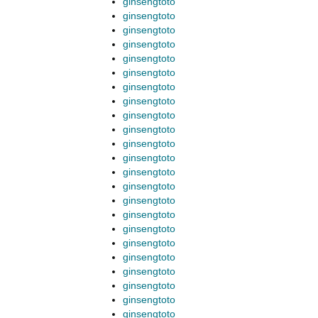
ginsengtoto
ginsengtoto
ginsengtoto
ginsengtoto
ginsengtoto
ginsengtoto
ginsengtoto
ginsengtoto
ginsengtoto
ginsengtoto
ginsengtoto
ginsengtoto
ginsengtoto
ginsengtoto
ginsengtoto
ginsengtoto
ginsengtoto
ginsengtoto
ginsengtoto
ginsengtoto
ginsengtoto
ginsengtoto
ginsengtoto