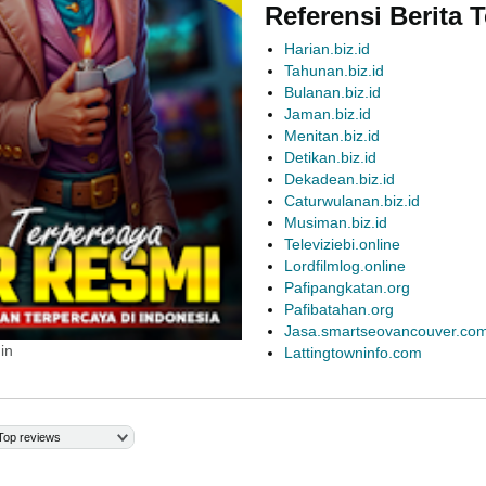
Referensi Berita T
Harian.biz.id
Tahunan.biz.id
Bulanan.biz.id
Jaman.biz.id
Menitan.biz.id
Detikan.biz.id
Dekadean.biz.id
Caturwulanan.biz.id
Musiman.biz.id
Televiziebi.online
Lordfilmlog.online
Pafipangkatan.org
Pafibatahan.org
Jasa.smartseovancouver.co
in
Lattingtowninfo.com
Top reviews