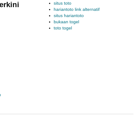
erkini
situs toto
hariantoto link alternatif
situs hariantoto
bukaan togel
toto togel
m