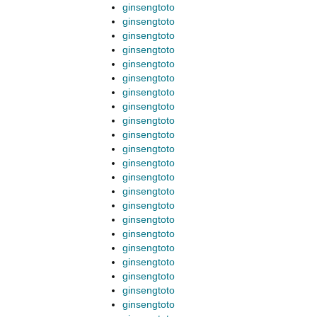
ginsengtoto
ginsengtoto
ginsengtoto
ginsengtoto
ginsengtoto
ginsengtoto
ginsengtoto
ginsengtoto
ginsengtoto
ginsengtoto
ginsengtoto
ginsengtoto
ginsengtoto
ginsengtoto
ginsengtoto
ginsengtoto
ginsengtoto
ginsengtoto
ginsengtoto
ginsengtoto
ginsengtoto
ginsengtoto