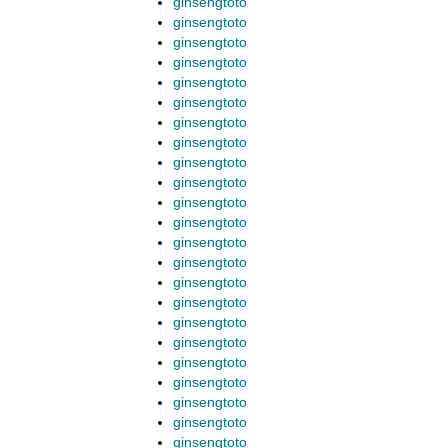
ginsengtoto
ginsengtoto
ginsengtoto
ginsengtoto
ginsengtoto
ginsengtoto
ginsengtoto
ginsengtoto
ginsengtoto
ginsengtoto
ginsengtoto
ginsengtoto
ginsengtoto
ginsengtoto
ginsengtoto
ginsengtoto
ginsengtoto
ginsengtoto
ginsengtoto
ginsengtoto
ginsengtoto
ginsengtoto
ginsengtoto