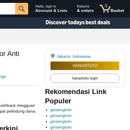
0
Hello, sign in
Returns
Account & Lists
& orders
Basket
or Anti
Jakarta, Indonesia
HARIANTOTO
ings
hariantoto login
Rekomendasi Link
Populer
 cashback mingguan
ginsengtoto
pat pelindung dana.
ginsengtoto
ginsengtoto
erkini
ginsengtoto