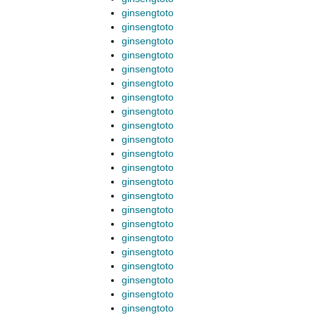
ginsengtoto
ginsengtoto
ginsengtoto
ginsengtoto
ginsengtoto
ginsengtoto
ginsengtoto
ginsengtoto
ginsengtoto
ginsengtoto
ginsengtoto
ginsengtoto
ginsengtoto
ginsengtoto
ginsengtoto
ginsengtoto
ginsengtoto
ginsengtoto
ginsengtoto
ginsengtoto
ginsengtoto
ginsengtoto