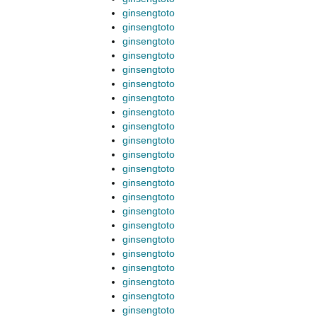
ginsengtoto
ginsengtoto
ginsengtoto
ginsengtoto
ginsengtoto
ginsengtoto
ginsengtoto
ginsengtoto
ginsengtoto
ginsengtoto
ginsengtoto
ginsengtoto
ginsengtoto
ginsengtoto
ginsengtoto
ginsengtoto
ginsengtoto
ginsengtoto
ginsengtoto
ginsengtoto
ginsengtoto
ginsengtoto