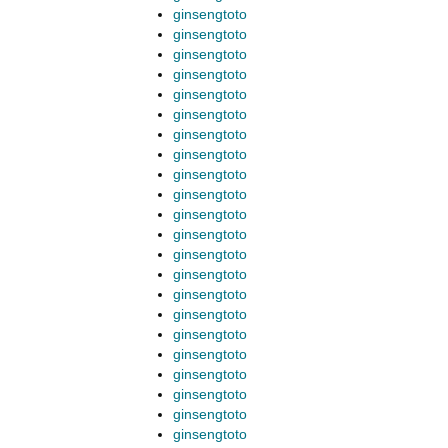
ginsengtoto
ginsengtoto
ginsengtoto
ginsengtoto
ginsengtoto
ginsengtoto
ginsengtoto
ginsengtoto
ginsengtoto
ginsengtoto
ginsengtoto
ginsengtoto
ginsengtoto
ginsengtoto
ginsengtoto
ginsengtoto
ginsengtoto
ginsengtoto
ginsengtoto
ginsengtoto
ginsengtoto
ginsengtoto