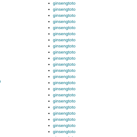
ginsengtoto
ginsengtoto
ginsengtoto
ginsengtoto
ginsengtoto
ginsengtoto
ginsengtoto
ginsengtoto
ginsengtoto
ginsengtoto
ginsengtoto
ginsengtoto
ginsengtoto
m
ginsengtoto
ginsengtoto
ginsengtoto
ginsengtoto
ginsengtoto
ginsengtoto
ginsengtoto
ginsengtoto
ginsengtoto