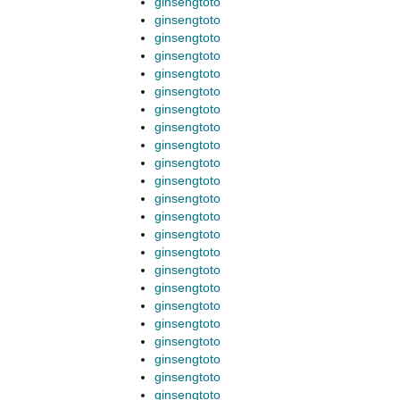
ginsengtoto
ginsengtoto
ginsengtoto
ginsengtoto
ginsengtoto
ginsengtoto
ginsengtoto
ginsengtoto
ginsengtoto
ginsengtoto
ginsengtoto
ginsengtoto
ginsengtoto
ginsengtoto
ginsengtoto
ginsengtoto
ginsengtoto
ginsengtoto
ginsengtoto
ginsengtoto
ginsengtoto
ginsengtoto
ginsengtoto