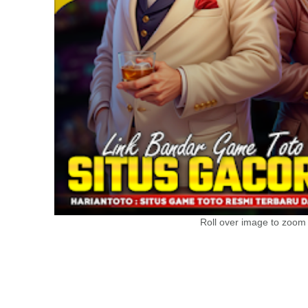
Roll over image to zoom 