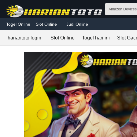
Skip to main content
Amazon Devices
Togel Online
Slot Online
Judi Online
hariantoto login
Slot Online
Togel hari ini
Slot Gac