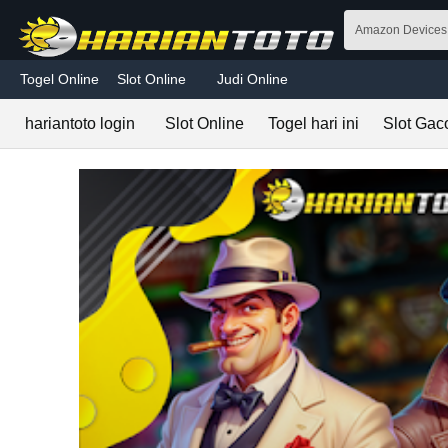
Skip to main content
Amazon Devices
Togel Online
Slot Online
Judi Online
hariantoto login
Slot Online
Togel hari ini
Slot Gac