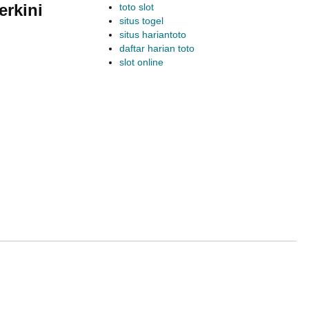
erkini
toto slot
situs togel
situs hariantoto
daftar harian toto
slot online