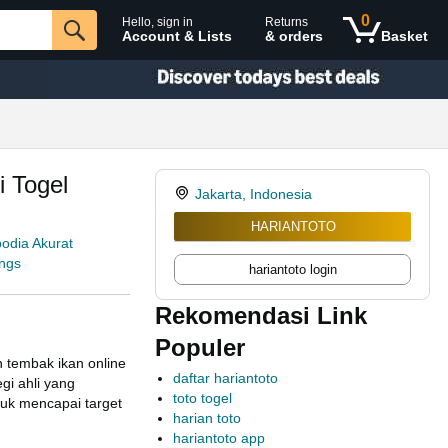
0
Hello, sign in
Returns
Account & Lists
& orders
Basket
i Togel
Jakarta, Indonesia
HARIANTOTO
odia Akurat
ings
hariantoto login
Rekomendasi Link
Populer
tembak ikan online
daftar hariantoto
gi ahli yang
toto togel
uk mencapai target
harian toto

hariantoto app