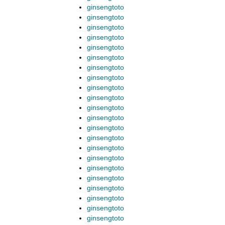
ginsengtoto
ginsengtoto
ginsengtoto
ginsengtoto
ginsengtoto
ginsengtoto
ginsengtoto
ginsengtoto
ginsengtoto
ginsengtoto
ginsengtoto
ginsengtoto
ginsengtoto
ginsengtoto
ginsengtoto
ginsengtoto
ginsengtoto
ginsengtoto
ginsengtoto
ginsengtoto
ginsengtoto
ginsengtoto