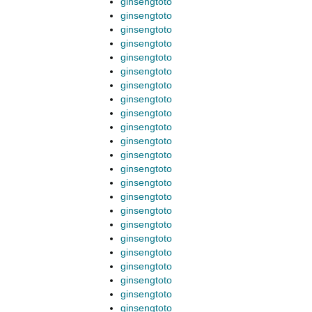
ginsengtoto
ginsengtoto
ginsengtoto
ginsengtoto
ginsengtoto
ginsengtoto
ginsengtoto
ginsengtoto
ginsengtoto
ginsengtoto
ginsengtoto
ginsengtoto
ginsengtoto
ginsengtoto
ginsengtoto
ginsengtoto
ginsengtoto
ginsengtoto
ginsengtoto
ginsengtoto
ginsengtoto
ginsengtoto
ginsengtoto