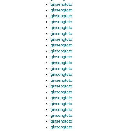
ginsengtoto
ginsengtoto
ginsengtoto
ginsengtoto
ginsengtoto
ginsengtoto
ginsengtoto
ginsengtoto
ginsengtoto
ginsengtoto
ginsengtoto
ginsengtoto
ginsengtoto
ginsengtoto
ginsengtoto
ginsengtoto
ginsengtoto
ginsengtoto
ginsengtoto
ginsengtoto
ginsengtoto
ginsengtoto