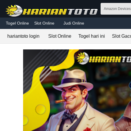
Skip to main content
Amazon Devices
Togel Online
Slot Online
Judi Online
hariantoto login
Slot Online
Togel hari ini
Slot Gac