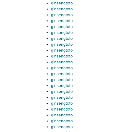
ginsengtoto
ginsengtoto
ginsengtoto
ginsengtoto
ginsengtoto
ginsengtoto
ginsengtoto
ginsengtoto
ginsengtoto
ginsengtoto
ginsengtoto
ginsengtoto
ginsengtoto
ginsengtoto
ginsengtoto
ginsengtoto
ginsengtoto
ginsengtoto
ginsengtoto
ginsengtoto
ginsengtoto
ginsengtoto