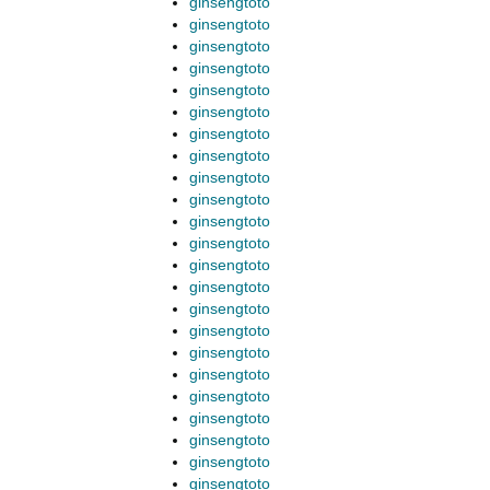
ginsengtoto
ginsengtoto
ginsengtoto
ginsengtoto
ginsengtoto
ginsengtoto
ginsengtoto
ginsengtoto
ginsengtoto
ginsengtoto
ginsengtoto
ginsengtoto
ginsengtoto
ginsengtoto
ginsengtoto
ginsengtoto
ginsengtoto
ginsengtoto
ginsengtoto
ginsengtoto
ginsengtoto
ginsengtoto
ginsengtoto