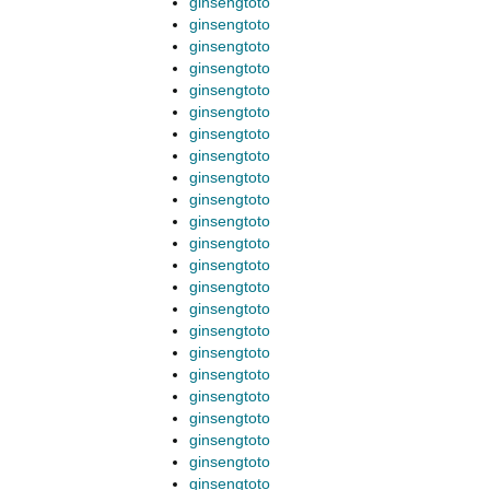
ginsengtoto
ginsengtoto
ginsengtoto
ginsengtoto
ginsengtoto
ginsengtoto
ginsengtoto
ginsengtoto
ginsengtoto
ginsengtoto
ginsengtoto
ginsengtoto
ginsengtoto
ginsengtoto
ginsengtoto
ginsengtoto
ginsengtoto
ginsengtoto
ginsengtoto
ginsengtoto
ginsengtoto
ginsengtoto
ginsengtoto