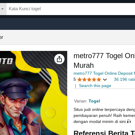
or
metro777 Togel Onl
Murah
metro777 Togel Online Deposit
5
36.196 rat
|
Search this page
Varian:
Togel
Situs judi online terpercaya de
pembayaran penuh! Raih keme
dengan modal minim di sini.🎣
Referensi Berita T