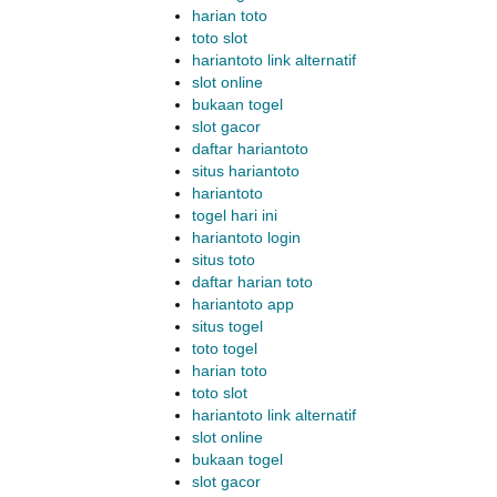
harian toto
toto slot
hariantoto link alternatif
slot online
bukaan togel
slot gacor
daftar hariantoto
situs hariantoto
hariantoto
togel hari ini
hariantoto login
situs toto
daftar harian toto
hariantoto app
situs togel
toto togel
harian toto
toto slot
hariantoto link alternatif
slot online
bukaan togel
slot gacor