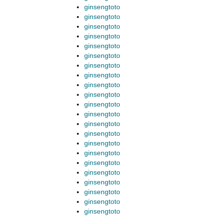
ginsengtoto
ginsengtoto
ginsengtoto
ginsengtoto
ginsengtoto
ginsengtoto
ginsengtoto
ginsengtoto
ginsengtoto
ginsengtoto
ginsengtoto
ginsengtoto
ginsengtoto
ginsengtoto
ginsengtoto
ginsengtoto
ginsengtoto
ginsengtoto
ginsengtoto
ginsengtoto
ginsengtoto
ginsengtoto