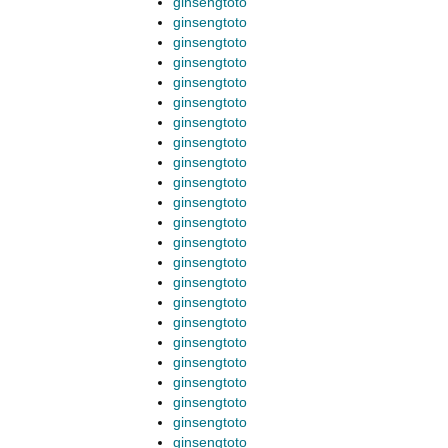
ginsengtoto
ginsengtoto
ginsengtoto
ginsengtoto
ginsengtoto
ginsengtoto
ginsengtoto
ginsengtoto
ginsengtoto
ginsengtoto
ginsengtoto
ginsengtoto
ginsengtoto
ginsengtoto
ginsengtoto
ginsengtoto
ginsengtoto
ginsengtoto
ginsengtoto
ginsengtoto
ginsengtoto
ginsengtoto
ginsengtoto