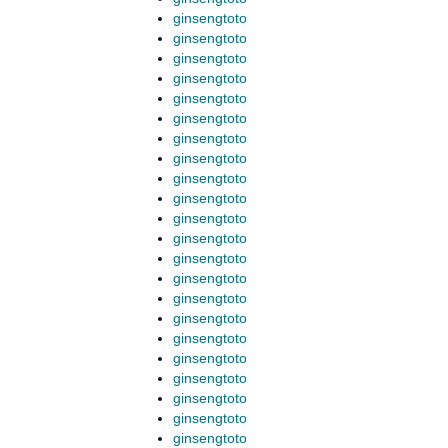
ginsengtoto
ginsengtoto
ginsengtoto
ginsengtoto
ginsengtoto
ginsengtoto
ginsengtoto
ginsengtoto
ginsengtoto
ginsengtoto
ginsengtoto
ginsengtoto
ginsengtoto
ginsengtoto
ginsengtoto
ginsengtoto
ginsengtoto
ginsengtoto
ginsengtoto
ginsengtoto
ginsengtoto
ginsengtoto