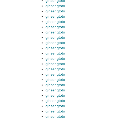
ginsengtoto
ginsengtoto
ginsengtoto
ginsengtoto
ginsengtoto
ginsengtoto
ginsengtoto
ginsengtoto
ginsengtoto
ginsengtoto
ginsengtoto
ginsengtoto
ginsengtoto
ginsengtoto
ginsengtoto
ginsengtoto
ginsengtoto
ginsengtoto
ginsengtoto
ginsengtoto
ginsengtoto
ginsengtoto
ginsengtoto