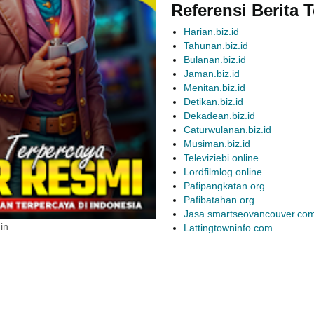
Referensi Berita T
Harian.biz.id
Tahunan.biz.id
Bulanan.biz.id
Jaman.biz.id
Menitan.biz.id
Detikan.biz.id
Dekadean.biz.id
Caturwulanan.biz.id
Musiman.biz.id
Televiziebi.online
Lordfilmlog.online
Pafipangkatan.org
Pafibatahan.org
Jasa.smartseovancouver.co
in
Lattingtowninfo.com