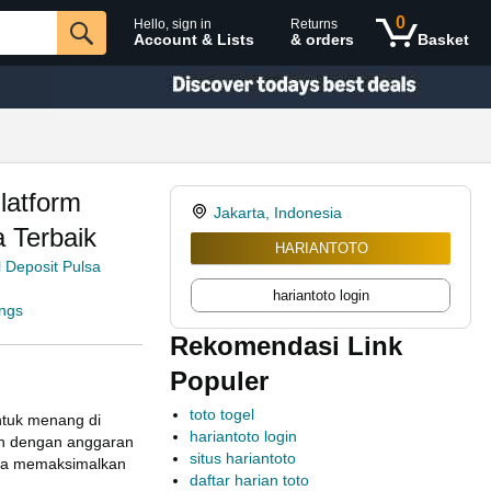
0
Hello, sign in
Returns
Account & Lists
& orders
Basket
latform
Jakarta, Indonesia
a Terbaik
HARIANTOTO
 Deposit Pulsa
hariantoto login
ings
Rekomendasi Link
Populer
toto togel
ntuk menang di
hariantoto login
in dengan anggaran
situs hariantoto
nda memaksimalkan
daftar harian toto