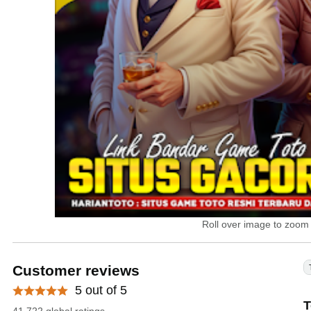
Roll over image to zoom 
Customer reviews
5 out of 5
T