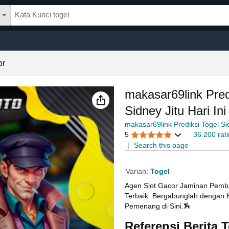
or
makasar69link Pred
Sidney Jitu Hari Ini
makasar69link Prediksi Togel Sid
5
36.200 rat
|
Search this page
Varian:
Togel
Agen Slot Gacor Jaminan Pemb
Terbaik. Bergabunglah dengan 
Pemenang di Sini.🏇
Referensi Berita T