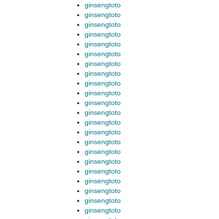
ginsengtoto
ginsengtoto
ginsengtoto
ginsengtoto
ginsengtoto
ginsengtoto
ginsengtoto
ginsengtoto
ginsengtoto
ginsengtoto
ginsengtoto
ginsengtoto
ginsengtoto
ginsengtoto
ginsengtoto
ginsengtoto
ginsengtoto
ginsengtoto
ginsengtoto
ginsengtoto
ginsengtoto
ginsengtoto