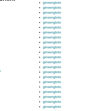
ginsengtoto
ginsengtoto
ginsengtoto
ginsengtoto
ginsengtoto
ginsengtoto
ginsengtoto
ginsengtoto
ginsengtoto
ginsengtoto
ginsengtoto
ginsengtoto
ginsengtoto
ginsengtoto
m
ginsengtoto
ginsengtoto
ginsengtoto
ginsengtoto
ginsengtoto
ginsengtoto
ginsengtoto
ginsengtoto