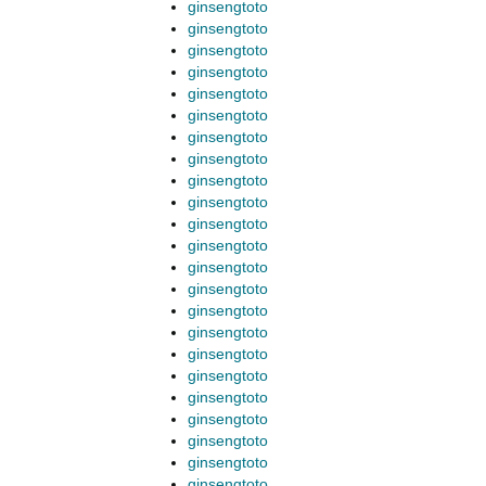
ginsengtoto
ginsengtoto
ginsengtoto
ginsengtoto
ginsengtoto
ginsengtoto
ginsengtoto
ginsengtoto
ginsengtoto
ginsengtoto
ginsengtoto
ginsengtoto
ginsengtoto
ginsengtoto
ginsengtoto
ginsengtoto
ginsengtoto
ginsengtoto
ginsengtoto
ginsengtoto
ginsengtoto
ginsengtoto
ginsengtoto