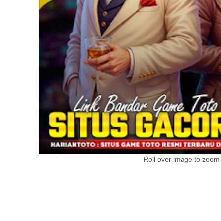
Roll over image to zoom 