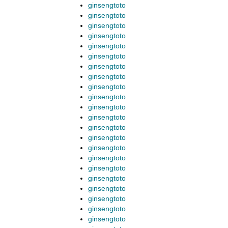
ginsengtoto
ginsengtoto
ginsengtoto
ginsengtoto
ginsengtoto
ginsengtoto
ginsengtoto
ginsengtoto
ginsengtoto
ginsengtoto
ginsengtoto
ginsengtoto
ginsengtoto
ginsengtoto
ginsengtoto
ginsengtoto
ginsengtoto
ginsengtoto
ginsengtoto
ginsengtoto
ginsengtoto
ginsengtoto