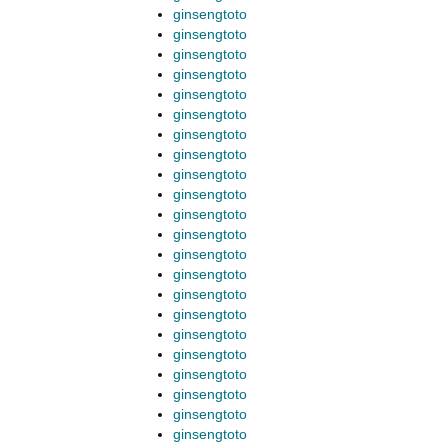
ginsengtoto
ginsengtoto
ginsengtoto
ginsengtoto
ginsengtoto
ginsengtoto
ginsengtoto
ginsengtoto
ginsengtoto
ginsengtoto
ginsengtoto
ginsengtoto
ginsengtoto
ginsengtoto
ginsengtoto
ginsengtoto
ginsengtoto
ginsengtoto
ginsengtoto
ginsengtoto
ginsengtoto
ginsengtoto