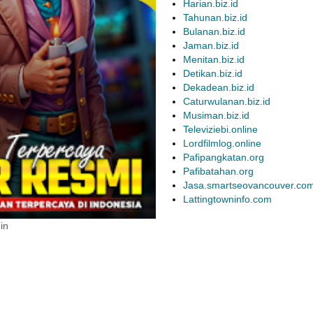
Harian.biz.id
Tahunan.biz.id
Bulanan.biz.id
Jaman.biz.id
Menitan.biz.id
Detikan.biz.id
Dekadean.biz.id
Caturwulanan.biz.id
Musiman.biz.id
Televiziebi.online
Lordfilmlog.online
Pafipangkatan.org
Pafibatahan.org
Jasa.smartseovancouver.co
Lattingtowninfo.com
in