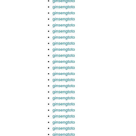
ginsengtoto
ginsengtoto
ginsengtoto
ginsengtoto
ginsengtoto
ginsengtoto
ginsengtoto
ginsengtoto
ginsengtoto
ginsengtoto
ginsengtoto
ginsengtoto
ginsengtoto
ginsengtoto
ginsengtoto
ginsengtoto
ginsengtoto
ginsengtoto
ginsengtoto
ginsengtoto
ginsengtoto
ginsengtoto
ginsengtoto