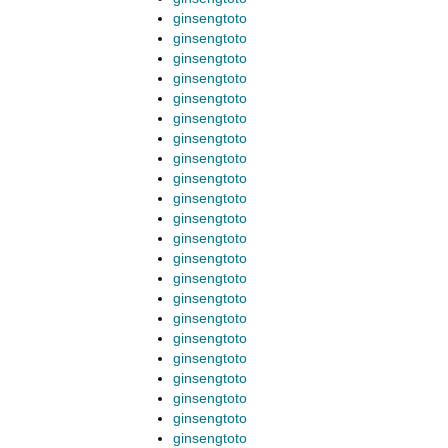
ginsengtoto
ginsengtoto
ginsengtoto
ginsengtoto
ginsengtoto
ginsengtoto
ginsengtoto
ginsengtoto
ginsengtoto
ginsengtoto
ginsengtoto
ginsengtoto
ginsengtoto
ginsengtoto
ginsengtoto
ginsengtoto
ginsengtoto
ginsengtoto
ginsengtoto
ginsengtoto
ginsengtoto
ginsengtoto