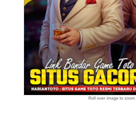
Roll over image to zoom 