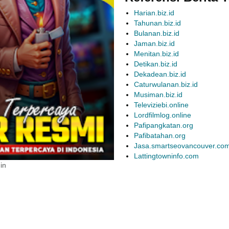
Harian.biz.id
Tahunan.biz.id
Bulanan.biz.id
Jaman.biz.id
Menitan.biz.id
Detikan.biz.id
Dekadean.biz.id
Caturwulanan.biz.id
Musiman.biz.id
Televiziebi.online
Lordfilmlog.online
Pafipangkatan.org
Pafibatahan.org
Jasa.smartseovancouver.co
Lattingtowninfo.com
in