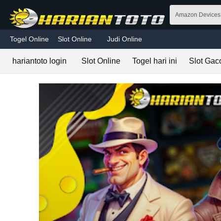
Skip to main content
Amazon Devices
Togel Online
Slot Online
Judi Online
hariantoto login
Slot Online
Togel hari ini
Slot Gac