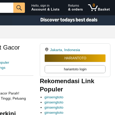
0
Hello, sign in
Returns
Account & Lists
& orders
Basket
t Gacor
Jakarta, Indonesia
HARIANTOTO
opuler
ings
hariantoto login
Rekomendasi Link
Populer
Gacor Parah!
ginsengtoto
 Tinggi, Peluang
ginsengtoto
ginsengtoto
erkini
ginsengtoto