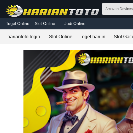
Skip to main content
Amazon Devices
Togel Online
Slot Online
Judi Online
hariantoto login
Slot Online
Togel hari ini
Slot Gac