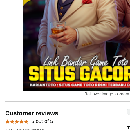
Roll over image to zoom 
Customer reviews
5 out of 5
T