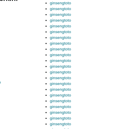
ginsengtoto
ginsengtoto
ginsengtoto
ginsengtoto
ginsengtoto
ginsengtoto
ginsengtoto
ginsengtoto
ginsengtoto
ginsengtoto
ginsengtoto
ginsengtoto
ginsengtoto
ginsengtoto
m
ginsengtoto
ginsengtoto
ginsengtoto
ginsengtoto
ginsengtoto
ginsengtoto
ginsengtoto
ginsengtoto