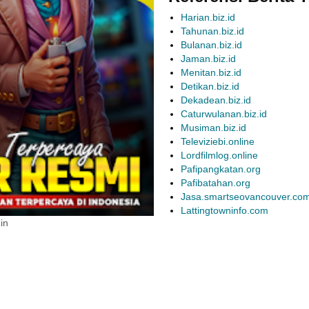
Harian.biz.id
Tahunan.biz.id
Bulanan.biz.id
Jaman.biz.id
Menitan.biz.id
Detikan.biz.id
Dekadean.biz.id
Caturwulanan.biz.id
Musiman.biz.id
Televiziebi.online
Lordfilmlog.online
Pafipangkatan.org
Pafibatahan.org
Jasa.smartseovancouver.co
Lattingtowninfo.com
in