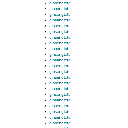
ginsengtoto
ginsengtoto
ginsengtoto
ginsengtoto
ginsengtoto
ginsengtoto
ginsengtoto
ginsengtoto
ginsengtoto
ginsengtoto
ginsengtoto
ginsengtoto
ginsengtoto
ginsengtoto
ginsengtoto
ginsengtoto
ginsengtoto
ginsengtoto
ginsengtoto
ginsengtoto
ginsengtoto
ginsengtoto