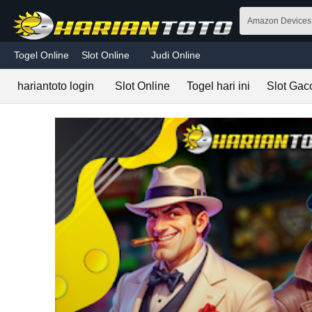
Skip to main content
Amazon Devices
Togel Online
Slot Online
Judi Online
hariantoto login
Slot Online
Togel hari ini
Slot Gac