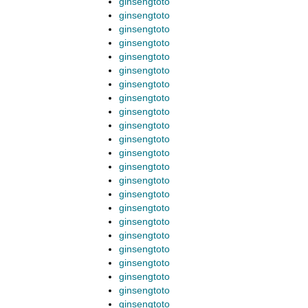
ginsengtoto
ginsengtoto
ginsengtoto
ginsengtoto
ginsengtoto
ginsengtoto
ginsengtoto
ginsengtoto
ginsengtoto
ginsengtoto
ginsengtoto
ginsengtoto
ginsengtoto
ginsengtoto
ginsengtoto
ginsengtoto
ginsengtoto
ginsengtoto
ginsengtoto
ginsengtoto
ginsengtoto
ginsengtoto
ginsengtoto