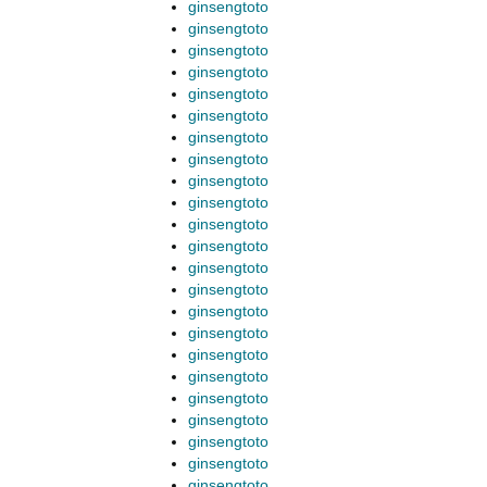
ginsengtoto
ginsengtoto
ginsengtoto
ginsengtoto
ginsengtoto
ginsengtoto
ginsengtoto
ginsengtoto
ginsengtoto
ginsengtoto
ginsengtoto
ginsengtoto
ginsengtoto
ginsengtoto
ginsengtoto
ginsengtoto
ginsengtoto
ginsengtoto
ginsengtoto
ginsengtoto
ginsengtoto
ginsengtoto
ginsengtoto