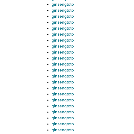
ginsengtoto
ginsengtoto
ginsengtoto
ginsengtoto
ginsengtoto
ginsengtoto
ginsengtoto
ginsengtoto
ginsengtoto
ginsengtoto
ginsengtoto
ginsengtoto
ginsengtoto
ginsengtoto
ginsengtoto
ginsengtoto
ginsengtoto
ginsengtoto
ginsengtoto
ginsengtoto
ginsengtoto
ginsengtoto