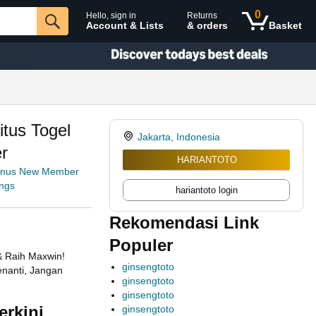
0
Hello, sign in
Returns
Account & Lists
& orders
Basket
tus Togel
Jakarta, Indonesia
r
HARIANTOTO
Bonus New Member
ings
hariantoto login
Rekomendasi Link
Populer
 & Raih Maxwin!
ginsengtoto
nanti, Jangan
ginsengtoto
ginsengtoto
erkini
ginsengtoto