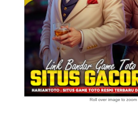
Roll over image to zoom 