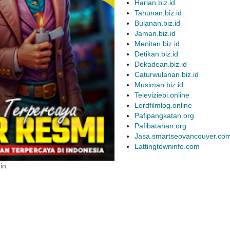
Harian.biz.id
Tahunan.biz.id
Bulanan.biz.id
Jaman.biz.id
Menitan.biz.id
Detikan.biz.id
Dekadean.biz.id
Caturwulanan.biz.id
Musiman.biz.id
Televiziebi.online
Lordfilmlog.online
Pafipangkatan.org
Pafibatahan.org
Jasa.smartseovancouver.co
Lattingtowninfo.com
in