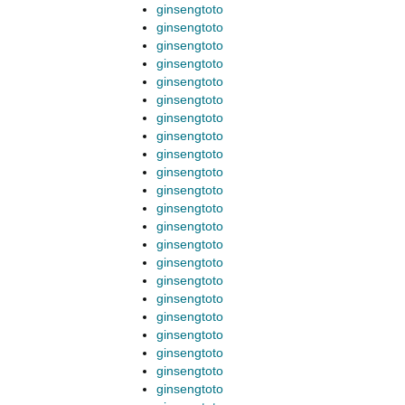
ginsengtoto
ginsengtoto
ginsengtoto
ginsengtoto
ginsengtoto
ginsengtoto
ginsengtoto
ginsengtoto
ginsengtoto
ginsengtoto
ginsengtoto
ginsengtoto
ginsengtoto
ginsengtoto
ginsengtoto
ginsengtoto
ginsengtoto
ginsengtoto
ginsengtoto
ginsengtoto
ginsengtoto
ginsengtoto