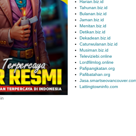
Harian.biz.id
Tahunan.biz.id
Bulanan.biz.id
Jaman.biz.id
Menitan.biz.id
Detikan.biz.id
Dekadean.biz.id
Caturwulanan.biz.id
Musiman.biz.id
Televiziebi.online
Lordfilmlog.online
Pafipangkatan.org
Pafibatahan.org
Jasa.smartseovancouver.co
Lattingtowninfo.com
in