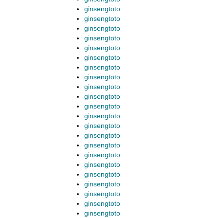
ginsengtoto
ginsengtoto
ginsengtoto
ginsengtoto
ginsengtoto
ginsengtoto
ginsengtoto
ginsengtoto
ginsengtoto
ginsengtoto
ginsengtoto
ginsengtoto
ginsengtoto
ginsengtoto
ginsengtoto
ginsengtoto
ginsengtoto
ginsengtoto
ginsengtoto
ginsengtoto
ginsengtoto
ginsengtoto