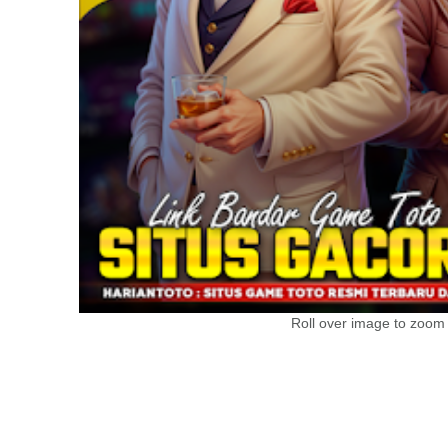
Roll over image to zoom 