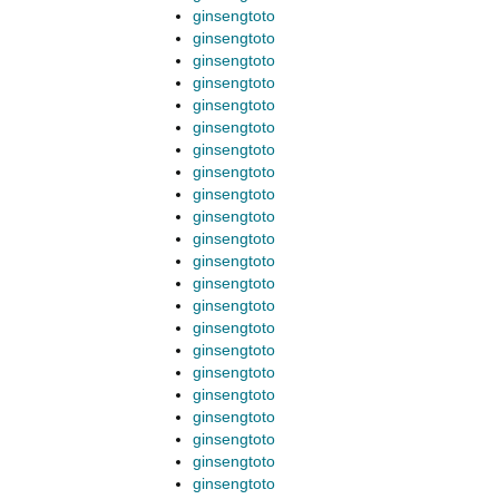
ginsengtoto
ginsengtoto
ginsengtoto
ginsengtoto
ginsengtoto
ginsengtoto
ginsengtoto
ginsengtoto
ginsengtoto
ginsengtoto
ginsengtoto
ginsengtoto
ginsengtoto
ginsengtoto
ginsengtoto
ginsengtoto
ginsengtoto
ginsengtoto
ginsengtoto
ginsengtoto
ginsengtoto
ginsengtoto