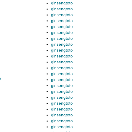
ginsengtoto
ginsengtoto
ginsengtoto
ginsengtoto
ginsengtoto
ginsengtoto
ginsengtoto
ginsengtoto
ginsengtoto
ginsengtoto
ginsengtoto
ginsengtoto
ginsengtoto
m
ginsengtoto
ginsengtoto
ginsengtoto
ginsengtoto
ginsengtoto
ginsengtoto
ginsengtoto
ginsengtoto
ginsengtoto