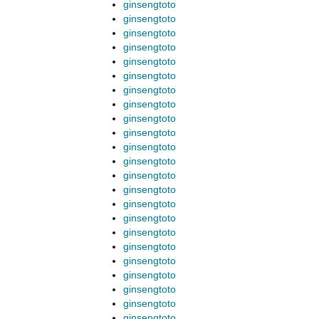
ginsengtoto
ginsengtoto
ginsengtoto
ginsengtoto
ginsengtoto
ginsengtoto
ginsengtoto
ginsengtoto
ginsengtoto
ginsengtoto
ginsengtoto
ginsengtoto
ginsengtoto
ginsengtoto
ginsengtoto
ginsengtoto
ginsengtoto
ginsengtoto
ginsengtoto
ginsengtoto
ginsengtoto
ginsengtoto
ginsengtoto