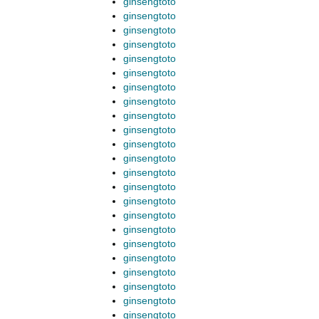
ginsengtoto
ginsengtoto
ginsengtoto
ginsengtoto
ginsengtoto
ginsengtoto
ginsengtoto
ginsengtoto
ginsengtoto
ginsengtoto
ginsengtoto
ginsengtoto
ginsengtoto
ginsengtoto
ginsengtoto
ginsengtoto
ginsengtoto
ginsengtoto
ginsengtoto
ginsengtoto
ginsengtoto
ginsengtoto
ginsengtoto