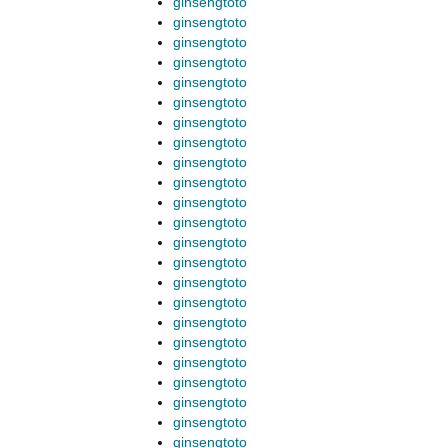
ginsengtoto
ginsengtoto
ginsengtoto
ginsengtoto
ginsengtoto
ginsengtoto
ginsengtoto
ginsengtoto
ginsengtoto
ginsengtoto
ginsengtoto
ginsengtoto
ginsengtoto
ginsengtoto
ginsengtoto
ginsengtoto
ginsengtoto
ginsengtoto
ginsengtoto
ginsengtoto
ginsengtoto
ginsengtoto
ginsengtoto