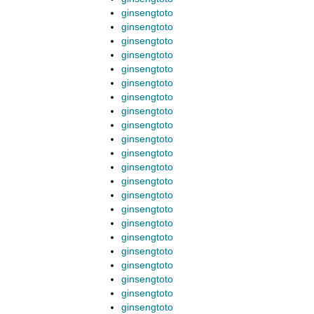
ginsengtoto
ginsengtoto
ginsengtoto
ginsengtoto
ginsengtoto
ginsengtoto
ginsengtoto
ginsengtoto
ginsengtoto
ginsengtoto
ginsengtoto
ginsengtoto
ginsengtoto
ginsengtoto
ginsengtoto
ginsengtoto
ginsengtoto
ginsengtoto
ginsengtoto
ginsengtoto
ginsengtoto
ginsengtoto