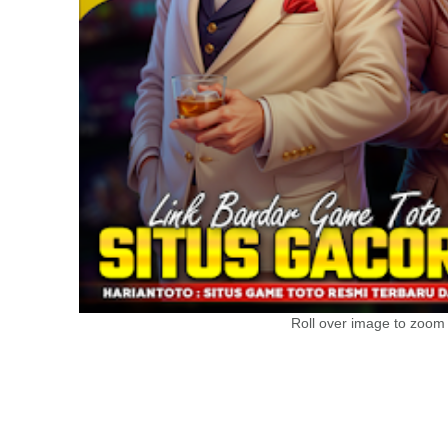
Roll over image to zoom 