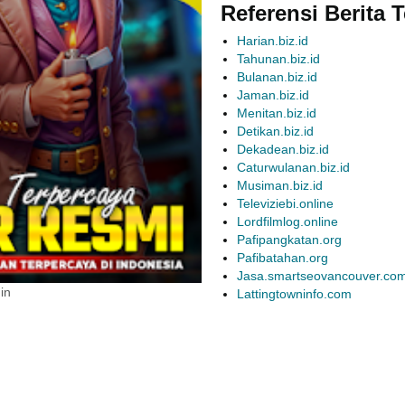
Referensi Berita T
Harian.biz.id
Tahunan.biz.id
Bulanan.biz.id
Jaman.biz.id
Menitan.biz.id
Detikan.biz.id
Dekadean.biz.id
Caturwulanan.biz.id
Musiman.biz.id
Televiziebi.online
Lordfilmlog.online
Pafipangkatan.org
Pafibatahan.org
Jasa.smartseovancouver.co
in
Lattingtowninfo.com