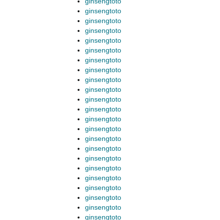
ginsengtoto
ginsengtoto
ginsengtoto
ginsengtoto
ginsengtoto
ginsengtoto
ginsengtoto
ginsengtoto
ginsengtoto
ginsengtoto
ginsengtoto
ginsengtoto
ginsengtoto
ginsengtoto
ginsengtoto
ginsengtoto
ginsengtoto
ginsengtoto
ginsengtoto
ginsengtoto
ginsengtoto
ginsengtoto
ginsengtoto