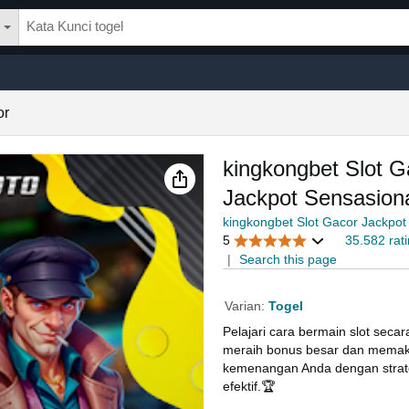
or
kingkongbet Slot G
Jackpot Sensasion
kingkongbet Slot Gacor Jackpot
5
35.582 rat
|
Search this page
Varian:
Togel
Pelajari cara bermain slot secara
meraih bonus besar dan memak
kemenangan Anda dengan strateg
efektif.🏆