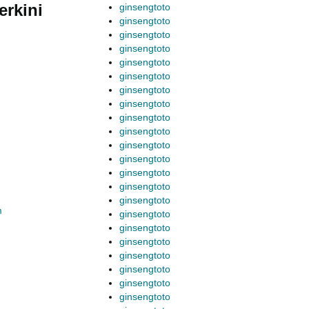
erkini
ginsengtoto
ginsengtoto
ginsengtoto
ginsengtoto
ginsengtoto
ginsengtoto
ginsengtoto
ginsengtoto
ginsengtoto
ginsengtoto
ginsengtoto
ginsengtoto
ginsengtoto
ginsengtoto
ginsengtoto
m
ginsengtoto
ginsengtoto
ginsengtoto
ginsengtoto
ginsengtoto
ginsengtoto
ginsengtoto