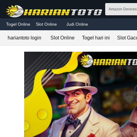
Skip to main content
Amazon Devices
Togel Online
Slot Online
Judi Online
hariantoto login
Slot Online
Togel hari ini
Slot Gac