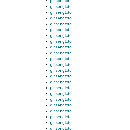
ginsengtoto
ginsengtoto
ginsengtoto
ginsengtoto
ginsengtoto
ginsengtoto
ginsengtoto
ginsengtoto
ginsengtoto
ginsengtoto
ginsengtoto
ginsengtoto
ginsengtoto
ginsengtoto
ginsengtoto
ginsengtoto
ginsengtoto
ginsengtoto
ginsengtoto
ginsengtoto
ginsengtoto
ginsengtoto
ginsengtoto