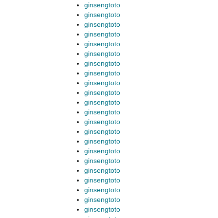
ginsengtoto
ginsengtoto
ginsengtoto
ginsengtoto
ginsengtoto
ginsengtoto
ginsengtoto
ginsengtoto
ginsengtoto
ginsengtoto
ginsengtoto
ginsengtoto
ginsengtoto
ginsengtoto
ginsengtoto
ginsengtoto
ginsengtoto
ginsengtoto
ginsengtoto
ginsengtoto
ginsengtoto
ginsengtoto