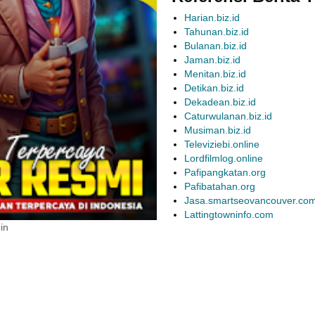
Harian.biz.id
Tahunan.biz.id
Bulanan.biz.id
Jaman.biz.id
Menitan.biz.id
Detikan.biz.id
Dekadean.biz.id
Caturwulanan.biz.id
Musiman.biz.id
Televiziebi.online
Lordfilmlog.online
Pafipangkatan.org
Pafibatahan.org
Jasa.smartseovancouver.co
Lattingtowninfo.com
in