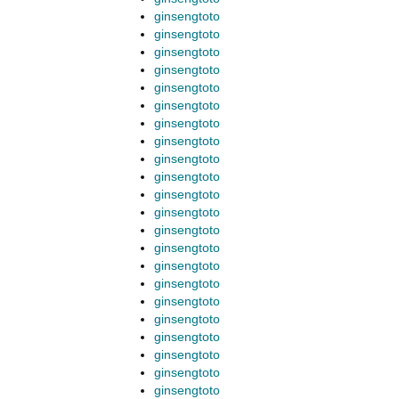
ginsengtoto
ginsengtoto
ginsengtoto
ginsengtoto
ginsengtoto
ginsengtoto
ginsengtoto
ginsengtoto
ginsengtoto
ginsengtoto
ginsengtoto
ginsengtoto
ginsengtoto
ginsengtoto
ginsengtoto
ginsengtoto
ginsengtoto
ginsengtoto
ginsengtoto
ginsengtoto
ginsengtoto
ginsengtoto