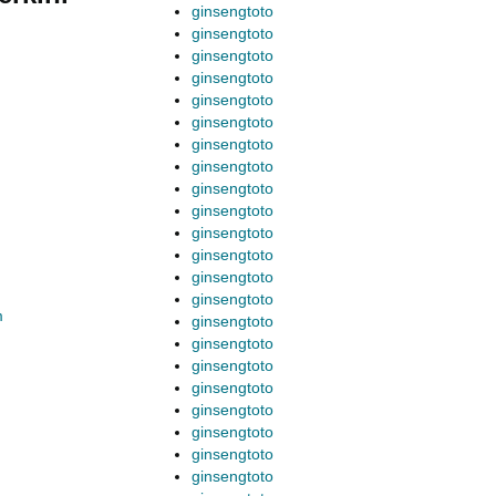
ginsengtoto
ginsengtoto
ginsengtoto
ginsengtoto
ginsengtoto
ginsengtoto
ginsengtoto
ginsengtoto
ginsengtoto
ginsengtoto
ginsengtoto
ginsengtoto
ginsengtoto
ginsengtoto
m
ginsengtoto
ginsengtoto
ginsengtoto
ginsengtoto
ginsengtoto
ginsengtoto
ginsengtoto
ginsengtoto