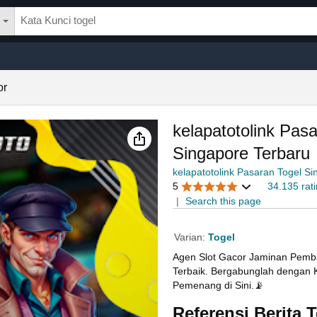
or
kelapatotolink Pas
Singapore Terbaru
kelapatotolink Pasaran Togel S
5
34.135 rat
|
Search this page
Varian:
Togel
Agen Slot Gacor Jaminan Pemb
Terbaik. Bergabunglah dengan 
Pemenang di Sini.📡
Referensi Berita T