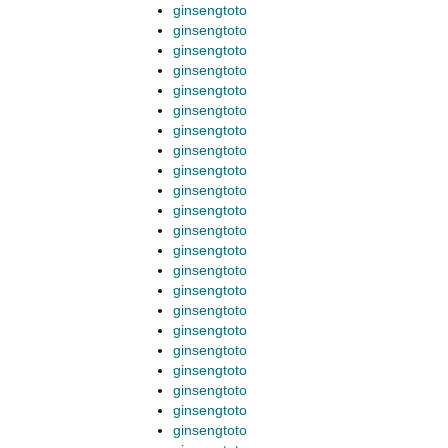
ginsengtoto
ginsengtoto
ginsengtoto
ginsengtoto
ginsengtoto
ginsengtoto
ginsengtoto
ginsengtoto
ginsengtoto
ginsengtoto
ginsengtoto
ginsengtoto
ginsengtoto
ginsengtoto
ginsengtoto
ginsengtoto
ginsengtoto
ginsengtoto
ginsengtoto
ginsengtoto
ginsengtoto
ginsengtoto