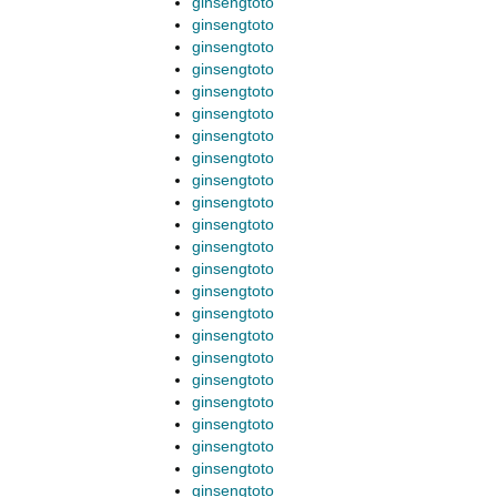
ginsengtoto
ginsengtoto
ginsengtoto
ginsengtoto
ginsengtoto
ginsengtoto
ginsengtoto
ginsengtoto
ginsengtoto
ginsengtoto
ginsengtoto
ginsengtoto
ginsengtoto
ginsengtoto
ginsengtoto
ginsengtoto
ginsengtoto
ginsengtoto
ginsengtoto
ginsengtoto
ginsengtoto
ginsengtoto
ginsengtoto