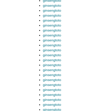
ginsengtoto
ginsengtoto
ginsengtoto
ginsengtoto
ginsengtoto
ginsengtoto
ginsengtoto
ginsengtoto
ginsengtoto
ginsengtoto
ginsengtoto
ginsengtoto
ginsengtoto
ginsengtoto
ginsengtoto
ginsengtoto
ginsengtoto
ginsengtoto
ginsengtoto
ginsengtoto
ginsengtoto
ginsengtoto
ginsengtoto