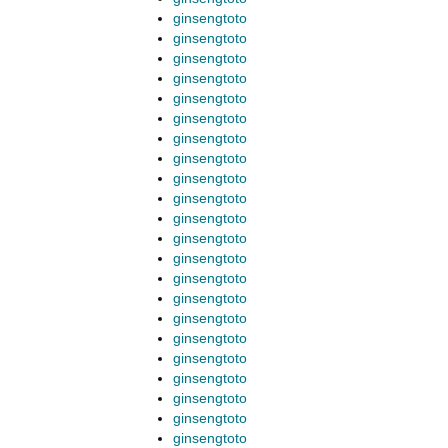
ginsengtoto
ginsengtoto
ginsengtoto
ginsengtoto
ginsengtoto
ginsengtoto
ginsengtoto
ginsengtoto
ginsengtoto
ginsengtoto
ginsengtoto
ginsengtoto
ginsengtoto
ginsengtoto
ginsengtoto
ginsengtoto
ginsengtoto
ginsengtoto
ginsengtoto
ginsengtoto
ginsengtoto
ginsengtoto