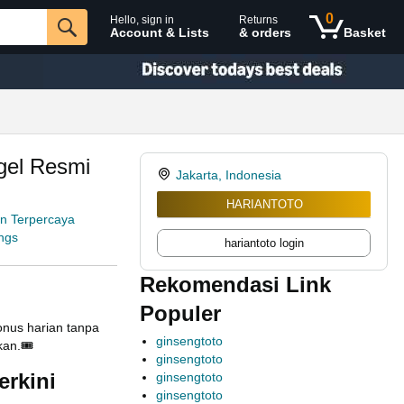
0
Hello, sign in
Returns
Account & Lists
& orders
Basket
gel Resmi
Jakarta, Indonesia
HARIANTOTO
an Terpercaya
ings
hariantoto login
Rekomendasi Link
Populer
onus harian tanpa
ginsengtoto
an.🎟️
ginsengtoto
erkini
ginsengtoto
ginsengtoto