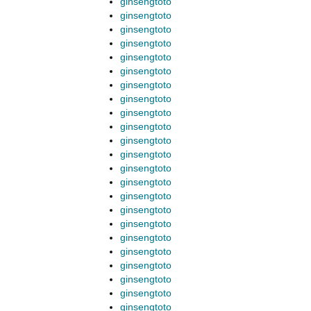
ginsengtoto
ginsengtoto
ginsengtoto
ginsengtoto
ginsengtoto
ginsengtoto
ginsengtoto
ginsengtoto
ginsengtoto
ginsengtoto
ginsengtoto
ginsengtoto
ginsengtoto
ginsengtoto
ginsengtoto
ginsengtoto
ginsengtoto
ginsengtoto
ginsengtoto
ginsengtoto
ginsengtoto
ginsengtoto
ginsengtoto