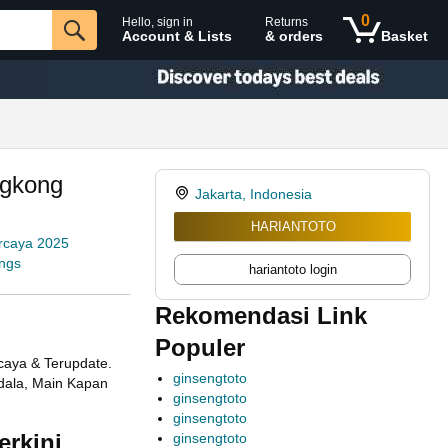
0
Hello, sign in
Returns
Account & Lists
& orders
Basket
ngkong
Jakarta, Indonesia
HARIANTOTO
rcaya 2025
ings
hariantoto login
Rekomendasi Link
Populer
rcaya & Terupdate.
ginsengtoto
dala, Main Kapan
ginsengtoto
ginsengtoto
erkini
ginsengtoto