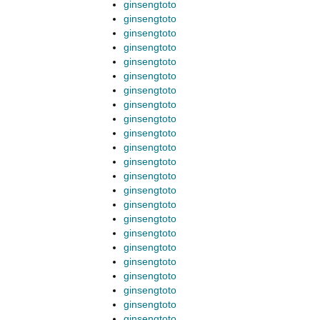
ginsengtoto
ginsengtoto
ginsengtoto
ginsengtoto
ginsengtoto
ginsengtoto
ginsengtoto
ginsengtoto
ginsengtoto
ginsengtoto
ginsengtoto
ginsengtoto
ginsengtoto
ginsengtoto
ginsengtoto
ginsengtoto
ginsengtoto
ginsengtoto
ginsengtoto
ginsengtoto
ginsengtoto
ginsengtoto
ginsengtoto