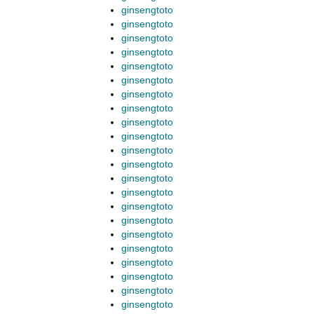
ginsengtoto
ginsengtoto
ginsengtoto
ginsengtoto
ginsengtoto
ginsengtoto
ginsengtoto
ginsengtoto
ginsengtoto
ginsengtoto
ginsengtoto
ginsengtoto
ginsengtoto
ginsengtoto
ginsengtoto
ginsengtoto
ginsengtoto
ginsengtoto
ginsengtoto
ginsengtoto
ginsengtoto
ginsengtoto