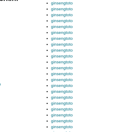
ginsengtoto
ginsengtoto
ginsengtoto
ginsengtoto
ginsengtoto
ginsengtoto
ginsengtoto
ginsengtoto
ginsengtoto
ginsengtoto
ginsengtoto
ginsengtoto
ginsengtoto
ginsengtoto
m
ginsengtoto
ginsengtoto
ginsengtoto
ginsengtoto
ginsengtoto
ginsengtoto
ginsengtoto
ginsengtoto