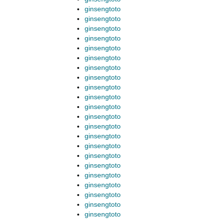
ginsengtoto
ginsengtoto
ginsengtoto
ginsengtoto
ginsengtoto
ginsengtoto
ginsengtoto
ginsengtoto
ginsengtoto
ginsengtoto
ginsengtoto
ginsengtoto
ginsengtoto
ginsengtoto
ginsengtoto
ginsengtoto
ginsengtoto
ginsengtoto
ginsengtoto
ginsengtoto
ginsengtoto
ginsengtoto