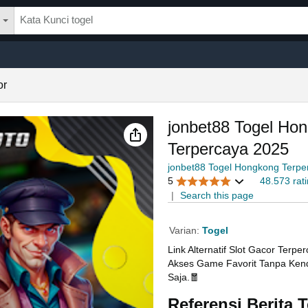
or
jonbet88 Togel Ho
Terpercaya 2025
jonbet88 Togel Hongkong Terpe
5
48.573 rat
|
Search this page
Varian:
Togel
Link Alternatif Slot Gacor Terpe
Akses Game Favorit Tanpa Ken
Saja.🧧
Referensi Berita T