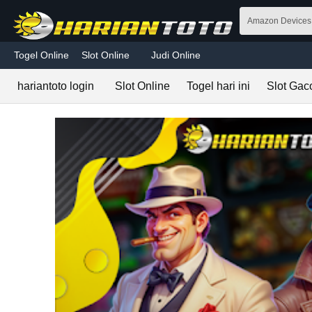
Skip to main content
Amazon Devices
Togel Online
Slot Online
Judi Online
hariantoto login
Slot Online
Togel hari ini
Slot Gac