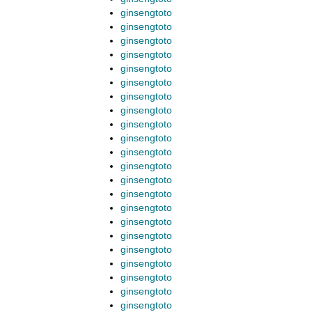
ginsengtoto
ginsengtoto
ginsengtoto
ginsengtoto
ginsengtoto
ginsengtoto
ginsengtoto
ginsengtoto
ginsengtoto
ginsengtoto
ginsengtoto
ginsengtoto
ginsengtoto
ginsengtoto
ginsengtoto
ginsengtoto
ginsengtoto
ginsengtoto
ginsengtoto
ginsengtoto
ginsengtoto
ginsengtoto