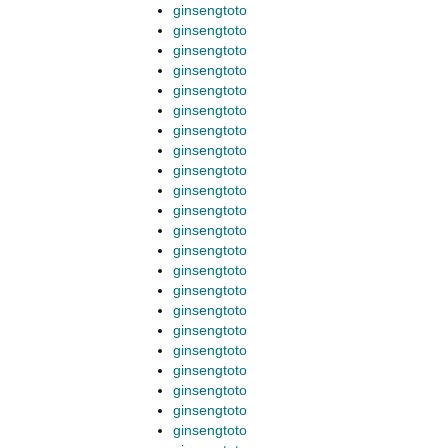
ginsengtoto
ginsengtoto
ginsengtoto
ginsengtoto
ginsengtoto
ginsengtoto
ginsengtoto
ginsengtoto
ginsengtoto
ginsengtoto
ginsengtoto
ginsengtoto
ginsengtoto
ginsengtoto
ginsengtoto
ginsengtoto
ginsengtoto
ginsengtoto
ginsengtoto
ginsengtoto
ginsengtoto
ginsengtoto