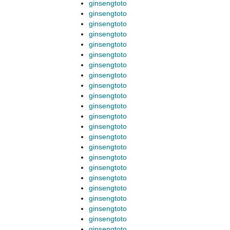
ginsengtoto
ginsengtoto
ginsengtoto
ginsengtoto
ginsengtoto
ginsengtoto
ginsengtoto
ginsengtoto
ginsengtoto
ginsengtoto
ginsengtoto
ginsengtoto
ginsengtoto
ginsengtoto
ginsengtoto
ginsengtoto
ginsengtoto
ginsengtoto
ginsengtoto
ginsengtoto
ginsengtoto
ginsengtoto
ginsengtoto