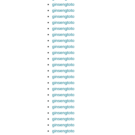
ginsengtoto
ginsengtoto
ginsengtoto
ginsengtoto
ginsengtoto
ginsengtoto
ginsengtoto
ginsengtoto
ginsengtoto
ginsengtoto
ginsengtoto
ginsengtoto
ginsengtoto
ginsengtoto
ginsengtoto
ginsengtoto
ginsengtoto
ginsengtoto
ginsengtoto
ginsengtoto
ginsengtoto
ginsengtoto