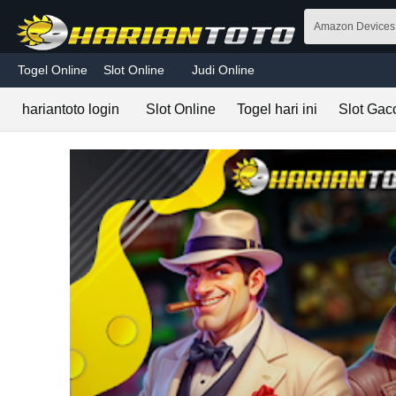
Skip to main content
Amazon Devices
Togel Online
Slot Online
Judi Online
hariantoto login
Slot Online
Togel hari ini
Slot Gac