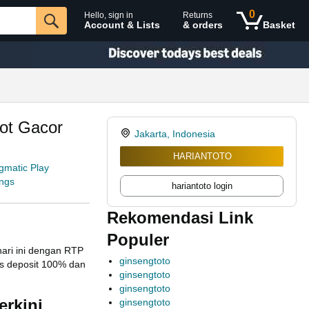
0
Hello, sign in
Returns
Account & Lists
& orders
Basket
ot Gacor
Jakarta, Indonesia
HARIANTOTO
gmatic Play
ings
hariantoto login
Rekomendasi Link
Populer
hari ini dengan RTP
ginsengtoto
nus deposit 100% dan
ginsengtoto
ginsengtoto
erkini
ginsengtoto