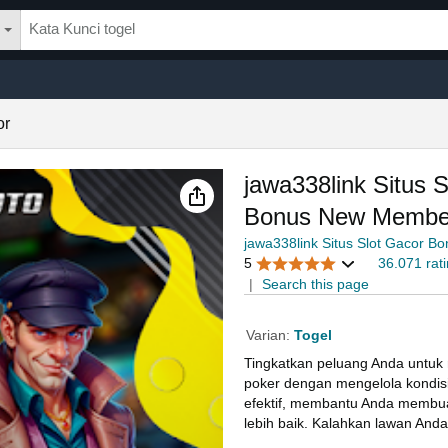
or
jawa338link Situs 
Bonus New Membe
jawa338link Situs Slot Gacor 
5
36.071 rat
|
Search this page
Varian:
Togel
Tingkatkan peluang Anda untu
poker dengan mengelola kondis
efektif, membantu Anda membu
lebih baik. Kalahkan lawan Anda