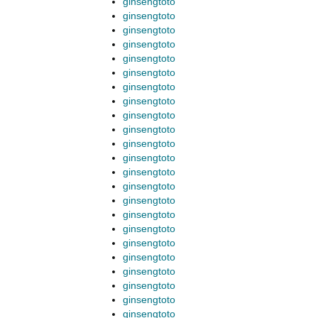
ginsengtoto
ginsengtoto
ginsengtoto
ginsengtoto
ginsengtoto
ginsengtoto
ginsengtoto
ginsengtoto
ginsengtoto
ginsengtoto
ginsengtoto
ginsengtoto
ginsengtoto
ginsengtoto
ginsengtoto
ginsengtoto
ginsengtoto
ginsengtoto
ginsengtoto
ginsengtoto
ginsengtoto
ginsengtoto
ginsengtoto