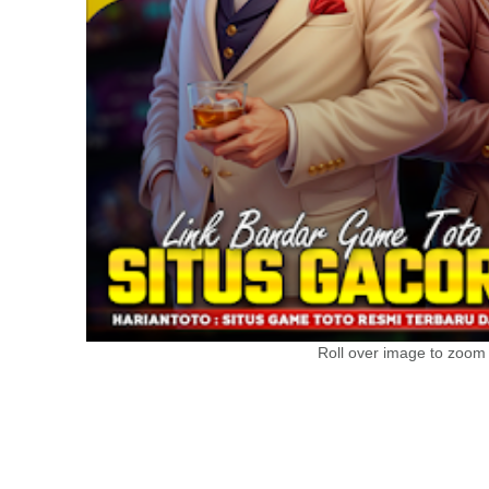
Roll over image to zoom 