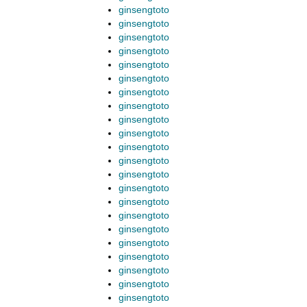
ginsengtoto
ginsengtoto
ginsengtoto
ginsengtoto
ginsengtoto
ginsengtoto
ginsengtoto
ginsengtoto
ginsengtoto
ginsengtoto
ginsengtoto
ginsengtoto
ginsengtoto
ginsengtoto
ginsengtoto
ginsengtoto
ginsengtoto
ginsengtoto
ginsengtoto
ginsengtoto
ginsengtoto
ginsengtoto