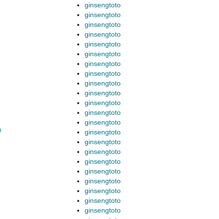
ginsengtoto
ginsengtoto
ginsengtoto
ginsengtoto
ginsengtoto
ginsengtoto
ginsengtoto
ginsengtoto
ginsengtoto
ginsengtoto
ginsengtoto
ginsengtoto
ginsengtoto
m
ginsengtoto
ginsengtoto
ginsengtoto
ginsengtoto
ginsengtoto
ginsengtoto
ginsengtoto
ginsengtoto
ginsengtoto