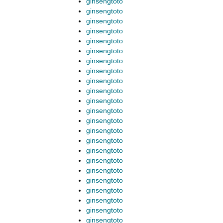
ginsengtoto
ginsengtoto
ginsengtoto
ginsengtoto
ginsengtoto
ginsengtoto
ginsengtoto
ginsengtoto
ginsengtoto
ginsengtoto
ginsengtoto
ginsengtoto
ginsengtoto
ginsengtoto
ginsengtoto
ginsengtoto
ginsengtoto
ginsengtoto
ginsengtoto
ginsengtoto
ginsengtoto
ginsengtoto
ginsengtoto