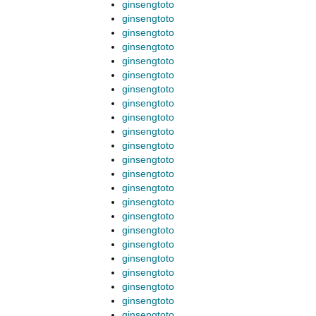
ginsengtoto
ginsengtoto
ginsengtoto
ginsengtoto
ginsengtoto
ginsengtoto
ginsengtoto
ginsengtoto
ginsengtoto
ginsengtoto
ginsengtoto
ginsengtoto
ginsengtoto
ginsengtoto
ginsengtoto
ginsengtoto
ginsengtoto
ginsengtoto
ginsengtoto
ginsengtoto
ginsengtoto
ginsengtoto
ginsengtoto