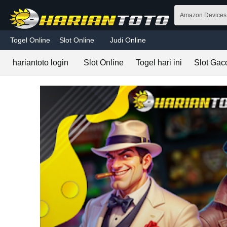
Skip to main content
Amazon Devices
Togel Online
Slot Online
Judi Online
hariantoto login
Slot Online
Togel hari ini
Slot Gac