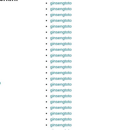
ginsengtoto
ginsengtoto
ginsengtoto
ginsengtoto
ginsengtoto
ginsengtoto
ginsengtoto
ginsengtoto
ginsengtoto
ginsengtoto
ginsengtoto
ginsengtoto
ginsengtoto
ginsengtoto
m
ginsengtoto
ginsengtoto
ginsengtoto
ginsengtoto
ginsengtoto
ginsengtoto
ginsengtoto
ginsengtoto