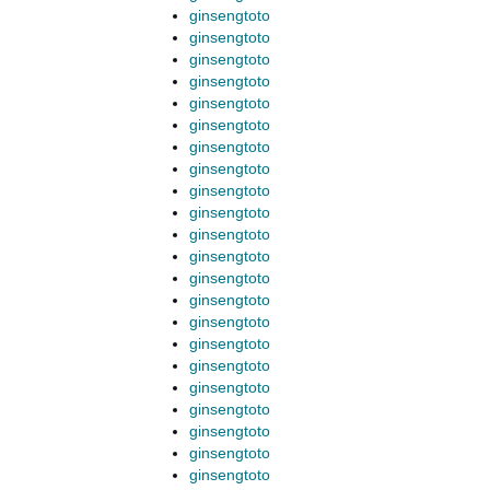
ginsengtoto
ginsengtoto
ginsengtoto
ginsengtoto
ginsengtoto
ginsengtoto
ginsengtoto
ginsengtoto
ginsengtoto
ginsengtoto
ginsengtoto
ginsengtoto
ginsengtoto
ginsengtoto
ginsengtoto
ginsengtoto
ginsengtoto
ginsengtoto
ginsengtoto
ginsengtoto
ginsengtoto
ginsengtoto