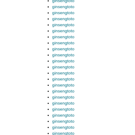
ginsengtoto
ginsengtoto
ginsengtoto
ginsengtoto
ginsengtoto
ginsengtoto
ginsengtoto
ginsengtoto
ginsengtoto
ginsengtoto
ginsengtoto
ginsengtoto
ginsengtoto
ginsengtoto
ginsengtoto
ginsengtoto
ginsengtoto
ginsengtoto
ginsengtoto
ginsengtoto
ginsengtoto
ginsengtoto
ginsengtoto