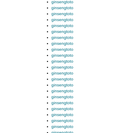
ginsengtoto
ginsengtoto
ginsengtoto
ginsengtoto
ginsengtoto
ginsengtoto
ginsengtoto
ginsengtoto
ginsengtoto
ginsengtoto
ginsengtoto
ginsengtoto
ginsengtoto
ginsengtoto
ginsengtoto
ginsengtoto
ginsengtoto
ginsengtoto
ginsengtoto
ginsengtoto
ginsengtoto
ginsengtoto
ginsengtoto