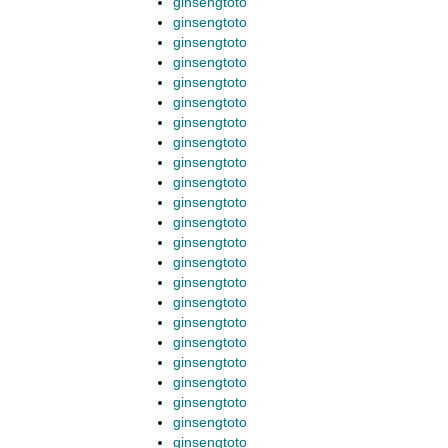
ginsengtoto
ginsengtoto
ginsengtoto
ginsengtoto
ginsengtoto
ginsengtoto
ginsengtoto
ginsengtoto
ginsengtoto
ginsengtoto
ginsengtoto
ginsengtoto
ginsengtoto
ginsengtoto
ginsengtoto
ginsengtoto
ginsengtoto
ginsengtoto
ginsengtoto
ginsengtoto
ginsengtoto
ginsengtoto
ginsengtoto