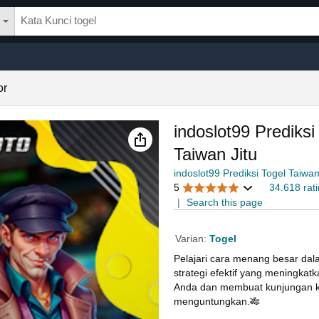
or
indoslot99 Prediksi
Taiwan Jitu
indoslot99 Prediksi Togel Taiwan
5
34.618 rat
|
Search this page
Varian:
Togel
Pelajari cara menang besar dal
strategi efektif yang meningka
Anda dan membuat kunjungan ka
menguntungkan.🎋