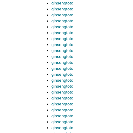
ginsengtoto
ginsengtoto
ginsengtoto
ginsengtoto
ginsengtoto
ginsengtoto
ginsengtoto
ginsengtoto
ginsengtoto
ginsengtoto
ginsengtoto
ginsengtoto
ginsengtoto
ginsengtoto
ginsengtoto
ginsengtoto
ginsengtoto
ginsengtoto
ginsengtoto
ginsengtoto
ginsengtoto
ginsengtoto