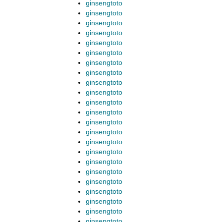
ginsengtoto
ginsengtoto
ginsengtoto
ginsengtoto
ginsengtoto
ginsengtoto
ginsengtoto
ginsengtoto
ginsengtoto
ginsengtoto
ginsengtoto
ginsengtoto
ginsengtoto
ginsengtoto
ginsengtoto
ginsengtoto
ginsengtoto
ginsengtoto
ginsengtoto
ginsengtoto
ginsengtoto
ginsengtoto
ginsengtoto