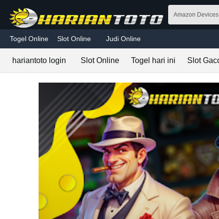
Skip to main content
Amazon Devices
Togel Online
Slot Online
Judi Online
hariantoto login
Slot Online
Togel hari ini
Slot Gac