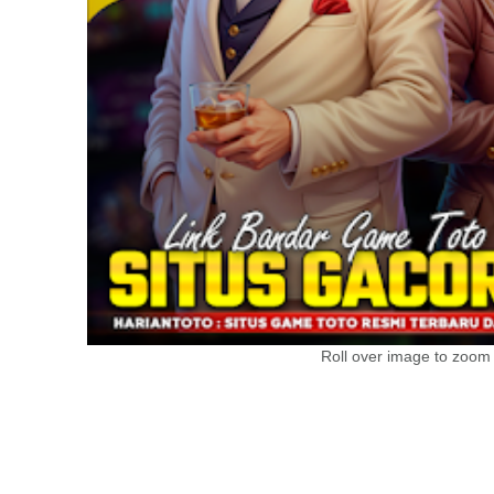
Roll over image to zoom 