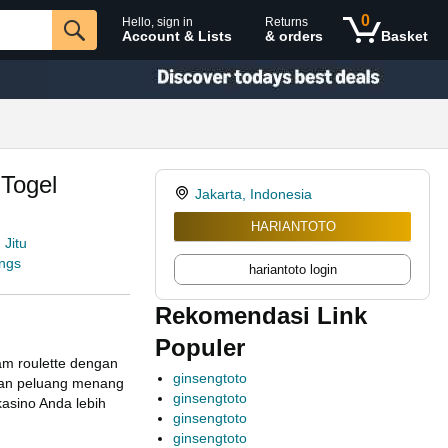
0
Hello, sign in
Returns
Account & Lists
& orders
Basket
 Togel
Jakarta, Indonesia
HARIANTOTO
 Jitu
ings
hariantoto login
Rekomendasi Link
Populer
am roulette dengan
ginsengtoto
tkan peluang menang
ginsengtoto
sino Anda lebih
ginsengtoto
ginsengtoto