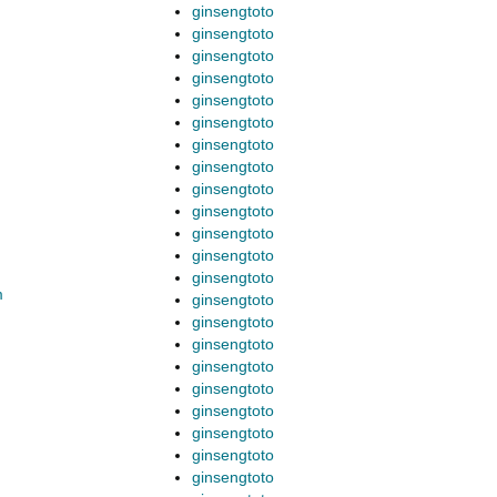
ginsengtoto
ginsengtoto
ginsengtoto
ginsengtoto
ginsengtoto
ginsengtoto
ginsengtoto
ginsengtoto
ginsengtoto
ginsengtoto
ginsengtoto
ginsengtoto
ginsengtoto
m
ginsengtoto
ginsengtoto
ginsengtoto
ginsengtoto
ginsengtoto
ginsengtoto
ginsengtoto
ginsengtoto
ginsengtoto