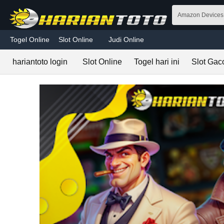
Skip to main content
Amazon Devices
Togel Online
Slot Online
Judi Online
hariantoto login
Slot Online
Togel hari ini
Slot Gac