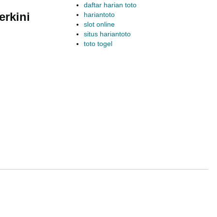
daftar harian toto
erkini
hariantoto
slot online
situs hariantoto
toto togel