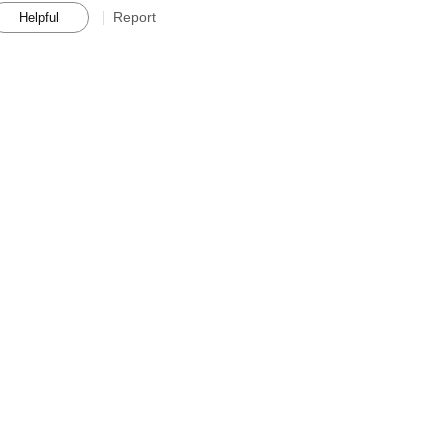
Report
Helpful