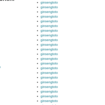
ginsengtoto
ginsengtoto
ginsengtoto
ginsengtoto
ginsengtoto
ginsengtoto
ginsengtoto
ginsengtoto
ginsengtoto
ginsengtoto
ginsengtoto
ginsengtoto
ginsengtoto
ginsengtoto
m
ginsengtoto
ginsengtoto
ginsengtoto
ginsengtoto
ginsengtoto
ginsengtoto
ginsengtoto
ginsengtoto