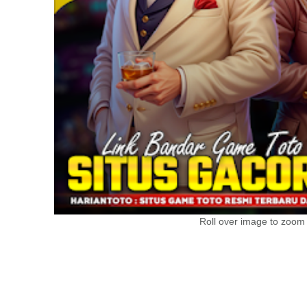
Roll over image to zoom 