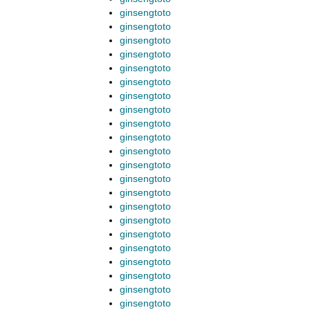
ginsengtoto
ginsengtoto
ginsengtoto
ginsengtoto
ginsengtoto
ginsengtoto
ginsengtoto
ginsengtoto
ginsengtoto
ginsengtoto
ginsengtoto
ginsengtoto
ginsengtoto
ginsengtoto
ginsengtoto
ginsengtoto
ginsengtoto
ginsengtoto
ginsengtoto
ginsengtoto
ginsengtoto
ginsengtoto