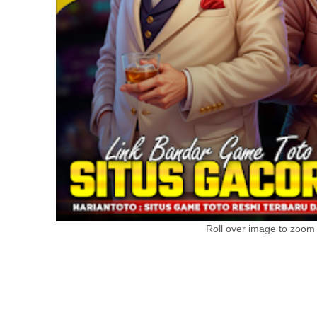
Roll over image to zoom 