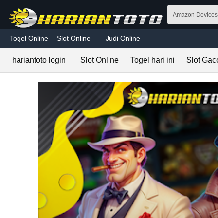
Skip to main content
Amazon Devices
Togel Online
Slot Online
Judi Online
hariantoto login
Slot Online
Togel hari ini
Slot Gac