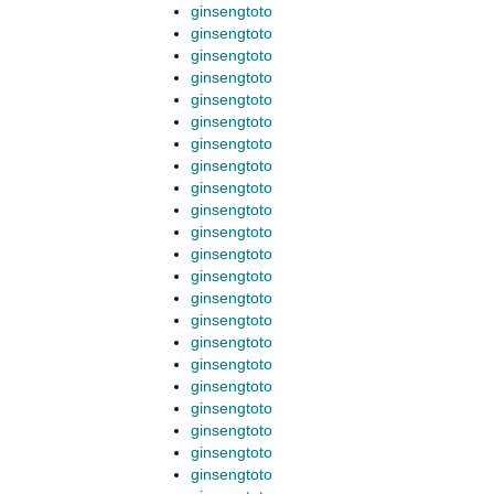
ginsengtoto
ginsengtoto
ginsengtoto
ginsengtoto
ginsengtoto
ginsengtoto
ginsengtoto
ginsengtoto
ginsengtoto
ginsengtoto
ginsengtoto
ginsengtoto
ginsengtoto
ginsengtoto
ginsengtoto
ginsengtoto
ginsengtoto
ginsengtoto
ginsengtoto
ginsengtoto
ginsengtoto
ginsengtoto