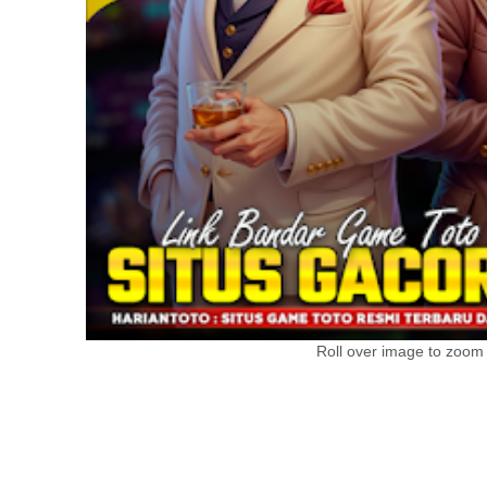
Roll over image to zoom 