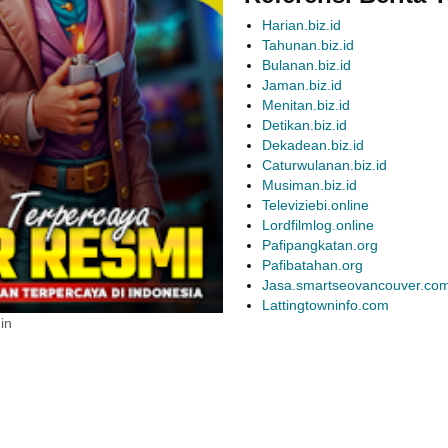
Harian.biz.id
Tahunan.biz.id
Bulanan.biz.id
Jaman.biz.id
Menitan.biz.id
Detikan.biz.id
Dekadean.biz.id
Caturwulanan.biz.id
Musiman.biz.id
Televiziebi.online
Lordfilmlog.online
Pafipangkatan.org
Pafibatahan.org
Jasa.smartseovancouver.co
Lattingtowninfo.com
in