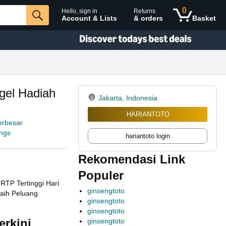
0
Hello, sign in
Returns
Account & Lists
& orders
Basket
ogel Hadiah
Jakarta, Indonesia
HARIANTOTO
erbesar
ings
hariantoto login
Rekomendasi Link
Populer
RTP Tertinggi Hari
ginsengtoto
Raih Peluang
ginsengtoto
ginsengtoto
erkini
ginsengtoto