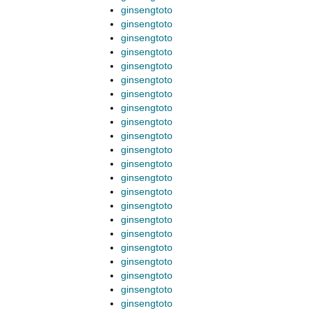
ginsengtoto
ginsengtoto
ginsengtoto
ginsengtoto
ginsengtoto
ginsengtoto
ginsengtoto
ginsengtoto
ginsengtoto
ginsengtoto
ginsengtoto
ginsengtoto
ginsengtoto
ginsengtoto
ginsengtoto
ginsengtoto
ginsengtoto
ginsengtoto
ginsengtoto
ginsengtoto
ginsengtoto
ginsengtoto