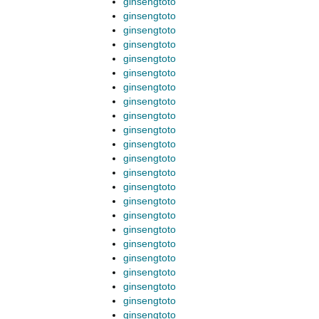
ginsengtoto
ginsengtoto
ginsengtoto
ginsengtoto
ginsengtoto
ginsengtoto
ginsengtoto
ginsengtoto
ginsengtoto
ginsengtoto
ginsengtoto
ginsengtoto
ginsengtoto
ginsengtoto
ginsengtoto
ginsengtoto
ginsengtoto
ginsengtoto
ginsengtoto
ginsengtoto
ginsengtoto
ginsengtoto
ginsengtoto