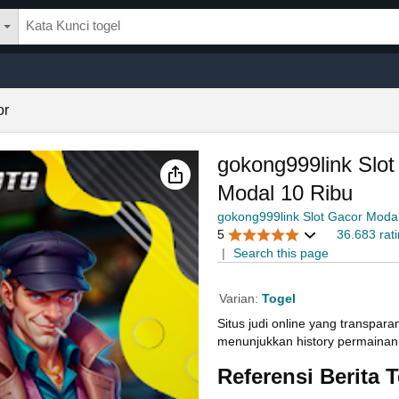
or
gokong999link Slot
Modal 10 Ribu
gokong999link Slot Gacor Moda
5
36.683 rat
|
Search this page
Varian:
Togel
Situs judi online yang transpar
menunjukkan history permainan 
Referensi Berita T