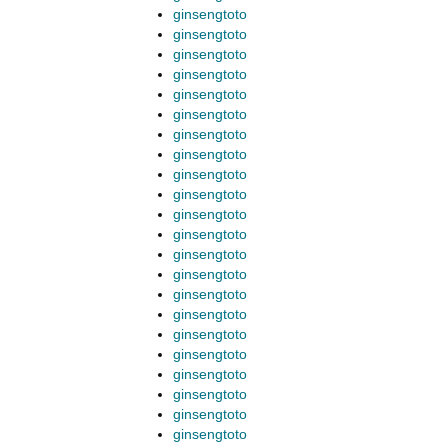
ginsengtoto
ginsengtoto
ginsengtoto
ginsengtoto
ginsengtoto
ginsengtoto
ginsengtoto
ginsengtoto
ginsengtoto
ginsengtoto
ginsengtoto
ginsengtoto
ginsengtoto
ginsengtoto
ginsengtoto
ginsengtoto
ginsengtoto
ginsengtoto
ginsengtoto
ginsengtoto
ginsengtoto
ginsengtoto