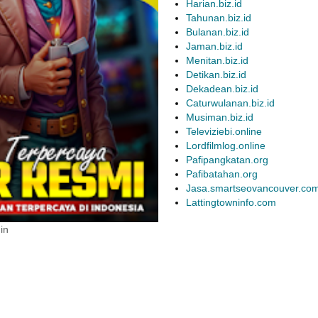
Harian.biz.id
Tahunan.biz.id
Bulanan.biz.id
Jaman.biz.id
Menitan.biz.id
Detikan.biz.id
Dekadean.biz.id
Caturwulanan.biz.id
Musiman.biz.id
Televiziebi.online
Lordfilmlog.online
Pafipangkatan.org
Pafibatahan.org
Jasa.smartseovancouver.co
Lattingtowninfo.com
in