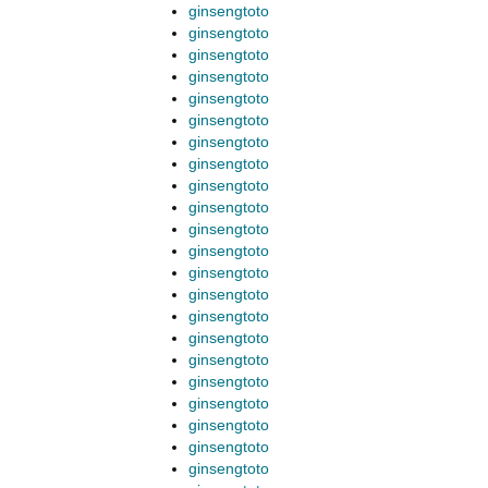
ginsengtoto
ginsengtoto
ginsengtoto
ginsengtoto
ginsengtoto
ginsengtoto
ginsengtoto
ginsengtoto
ginsengtoto
ginsengtoto
ginsengtoto
ginsengtoto
ginsengtoto
ginsengtoto
ginsengtoto
ginsengtoto
ginsengtoto
ginsengtoto
ginsengtoto
ginsengtoto
ginsengtoto
ginsengtoto