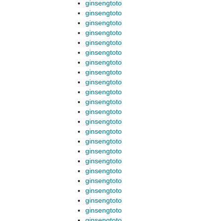
ginsengtoto
ginsengtoto
ginsengtoto
ginsengtoto
ginsengtoto
ginsengtoto
ginsengtoto
ginsengtoto
ginsengtoto
ginsengtoto
ginsengtoto
ginsengtoto
ginsengtoto
ginsengtoto
ginsengtoto
ginsengtoto
ginsengtoto
ginsengtoto
ginsengtoto
ginsengtoto
ginsengtoto
ginsengtoto
ginsengtoto