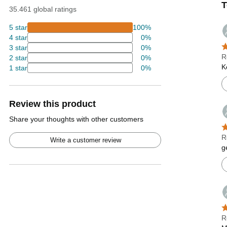
T
35.461 global ratings
5 star
100%
4 star
0%
3 star
0%
R
2 star
0%
K
1 star
0%
Review this product
Share your thoughts with other customers
R
Write a customer review
g
R