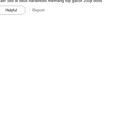
ain Slot di situs hariantoto memang top gacor 200jt boss
Report
Helpful