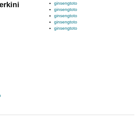
erkini
ginsengtoto
ginsengtoto
ginsengtoto
ginsengtoto
ginsengtoto
m