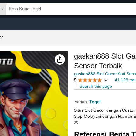
or
gaskan888 Slot Gac
Sensor Terbaik
gaskan888 Slot Gacor Anti Sens
5
41.128 rat
|
Search this page
Varian:
Togel
Situs Slot Gacor dengan Custom
Siap Melayani dengan Ramah & 
💌
Referensi Berita T