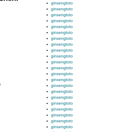
ginsengtoto
ginsengtoto
ginsengtoto
ginsengtoto
ginsengtoto
ginsengtoto
ginsengtoto
ginsengtoto
ginsengtoto
ginsengtoto
ginsengtoto
ginsengtoto
ginsengtoto
ginsengtoto
m
ginsengtoto
ginsengtoto
ginsengtoto
ginsengtoto
ginsengtoto
ginsengtoto
ginsengtoto
ginsengtoto