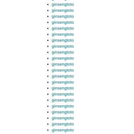
ginsengtoto
ginsengtoto
ginsengtoto
ginsengtoto
ginsengtoto
ginsengtoto
ginsengtoto
ginsengtoto
ginsengtoto
ginsengtoto
ginsengtoto
ginsengtoto
ginsengtoto
ginsengtoto
ginsengtoto
ginsengtoto
ginsengtoto
ginsengtoto
ginsengtoto
ginsengtoto
ginsengtoto
ginsengtoto