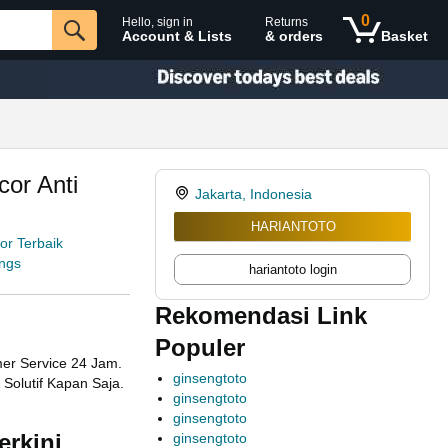
0
Hello, sign in
Returns
Account & Lists
& orders
Basket
or Anti
Jakarta, Indonesia
HARIANTOTO
or Terbaik
ings
hariantoto login
Rekomendasi Link
Populer
er Service 24 Jam.
ginsengtoto
Solutif Kapan Saja.
ginsengtoto
ginsengtoto
erkini
ginsengtoto