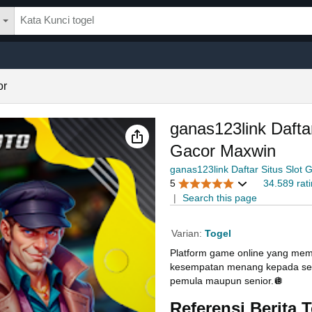
or
ganas123link Daftar
Gacor Maxwin
ganas123link Daftar Situs Slot
5
34.589 rat
|
Search this page
Varian:
Togel
Platform game online yang mem
kesempatan menang kepada se
pemula maupun senior.🪩
Referensi Berita T