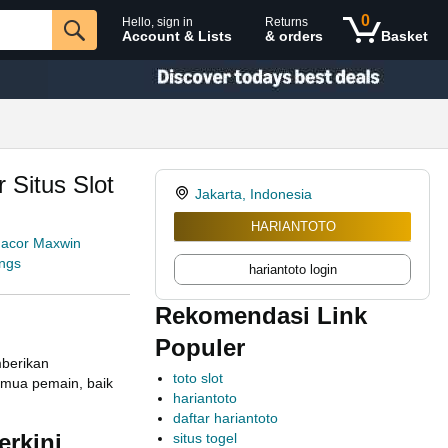
0
Hello, sign in
Returns
Account & Lists
& orders
Basket
 Situs Slot
Jakarta, Indonesia
HARIANTOTO
 Gacor Maxwin
ings
hariantoto login
Rekomendasi Link
Populer
berikan
toto slot
mua pemain, baik
hariantoto
daftar hariantoto
erkini
situs togel