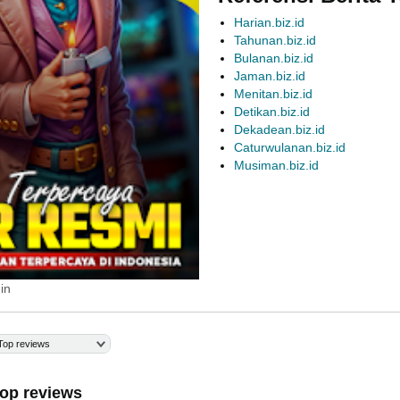
Harian.biz.id
Tahunan.biz.id
Bulanan.biz.id
Jaman.biz.id
Menitan.biz.id
Detikan.biz.id
Dekadean.biz.id
Caturwulanan.biz.id
Musiman.biz.id
in
Top reviews
op reviews