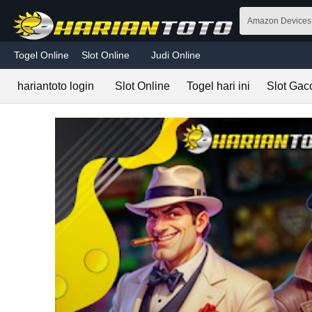
Skip to main content
Amazon Devices
Togel Online
Slot Online
Judi Online
hariantoto login
Slot Online
Togel hari ini
Slot Gac