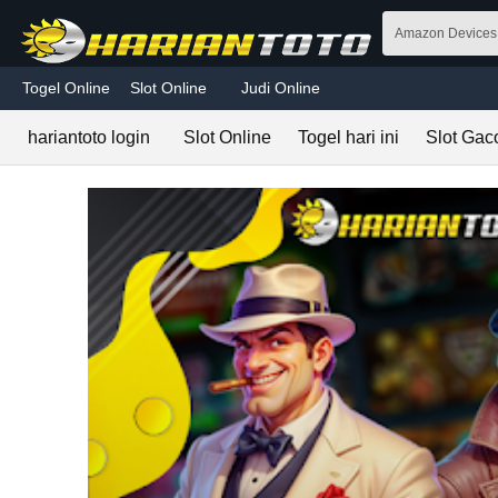
Skip to main content
Amazon Devices
Togel Online
Slot Online
Judi Online
hariantoto login
Slot Online
Togel hari ini
Slot Gac