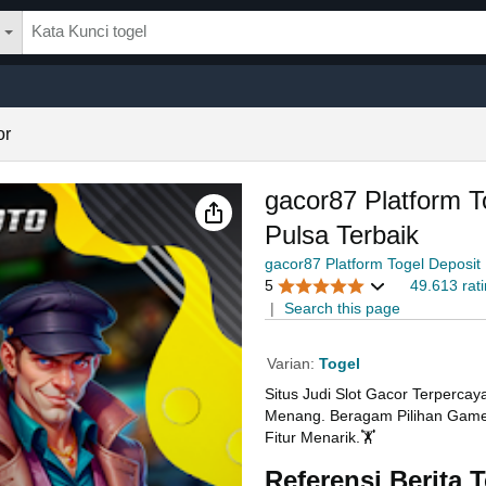
or
gacor87 Platform T
Pulsa Terbaik
gacor87 Platform Togel Deposit 
5
49.613 rat
|
Search this page
Varian:
Togel
Situs Judi Slot Gacor Terperca
Menang. Beragam Pilihan Gam
Fitur Menarik.🏋️
Referensi Berita T