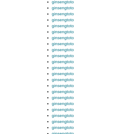
ginsengtoto
ginsengtoto
ginsengtoto
ginsengtoto
ginsengtoto
ginsengtoto
ginsengtoto
ginsengtoto
ginsengtoto
ginsengtoto
ginsengtoto
ginsengtoto
ginsengtoto
ginsengtoto
ginsengtoto
ginsengtoto
ginsengtoto
ginsengtoto
ginsengtoto
ginsengtoto
ginsengtoto
ginsengtoto
ginsengtoto