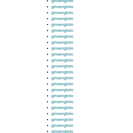
ginsengtoto
ginsengtoto
ginsengtoto
ginsengtoto
ginsengtoto
ginsengtoto
ginsengtoto
ginsengtoto
ginsengtoto
ginsengtoto
ginsengtoto
ginsengtoto
ginsengtoto
ginsengtoto
ginsengtoto
ginsengtoto
ginsengtoto
ginsengtoto
ginsengtoto
ginsengtoto
ginsengtoto
ginsengtoto
ginsengtoto