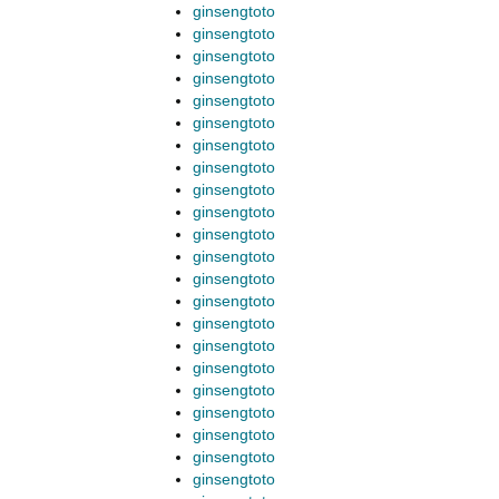
ginsengtoto
ginsengtoto
ginsengtoto
ginsengtoto
ginsengtoto
ginsengtoto
ginsengtoto
ginsengtoto
ginsengtoto
ginsengtoto
ginsengtoto
ginsengtoto
ginsengtoto
ginsengtoto
ginsengtoto
ginsengtoto
ginsengtoto
ginsengtoto
ginsengtoto
ginsengtoto
ginsengtoto
ginsengtoto