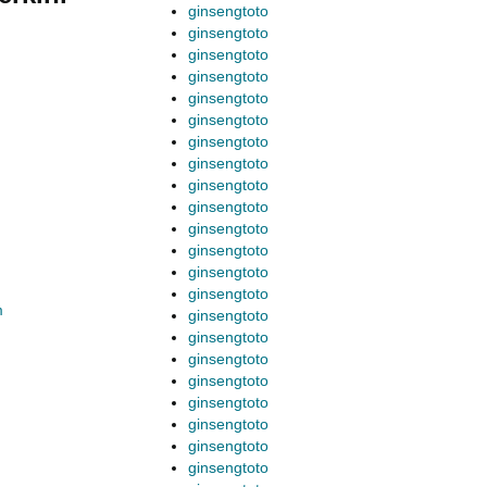
ginsengtoto
ginsengtoto
ginsengtoto
ginsengtoto
ginsengtoto
ginsengtoto
ginsengtoto
ginsengtoto
ginsengtoto
ginsengtoto
ginsengtoto
ginsengtoto
ginsengtoto
ginsengtoto
m
ginsengtoto
ginsengtoto
ginsengtoto
ginsengtoto
ginsengtoto
ginsengtoto
ginsengtoto
ginsengtoto