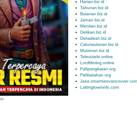
Harian.biz.id
Tahunan.biz.id
Bulanan.biz.id
Jaman.biz.id
Menitan.biz.id
Detikan.biz.id
Dekadean.biz.id
Caturwulanan.biz.id
Musiman.biz.id
Televiziebi.online
Lordfilmlog.online
Pafipangkatan.org
Pafibatahan.org
Jasa.smartseovancouver.co
Lattingtowninfo.com
in