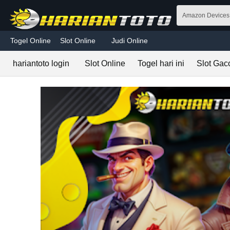
Skip to main content
Amazon Devices
Togel Online
Slot Online
Judi Online
hariantoto login
Slot Online
Togel hari ini
Slot Gac