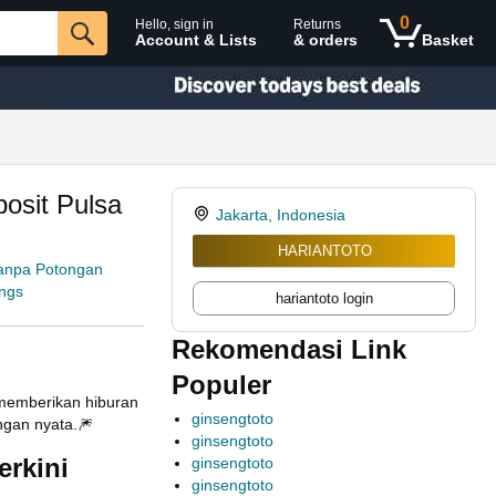
0
Hello, sign in
Returns
Account & Lists
& orders
Basket
osit Pulsa
Jakarta, Indonesia
HARIANTOTO
Tanpa Potongan
ings
hariantoto login
Rekomendasi Link
Populer
 memberikan hiburan
ginsengtoto
ngan nyata.🎆
ginsengtoto
erkini
ginsengtoto
ginsengtoto