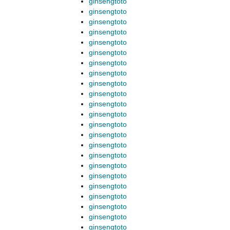
ginsengtoto
ginsengtoto
ginsengtoto
ginsengtoto
ginsengtoto
ginsengtoto
ginsengtoto
ginsengtoto
ginsengtoto
ginsengtoto
ginsengtoto
ginsengtoto
ginsengtoto
ginsengtoto
ginsengtoto
ginsengtoto
ginsengtoto
ginsengtoto
ginsengtoto
ginsengtoto
ginsengtoto
ginsengtoto
ginsengtoto