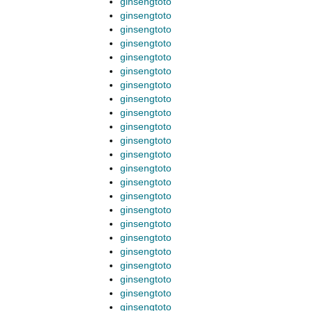
ginsengtoto
ginsengtoto
ginsengtoto
ginsengtoto
ginsengtoto
ginsengtoto
ginsengtoto
ginsengtoto
ginsengtoto
ginsengtoto
ginsengtoto
ginsengtoto
ginsengtoto
ginsengtoto
ginsengtoto
ginsengtoto
ginsengtoto
ginsengtoto
ginsengtoto
ginsengtoto
ginsengtoto
ginsengtoto
ginsengtoto