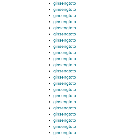
ginsengtoto
ginsengtoto
ginsengtoto
ginsengtoto
ginsengtoto
ginsengtoto
ginsengtoto
ginsengtoto
ginsengtoto
ginsengtoto
ginsengtoto
ginsengtoto
ginsengtoto
ginsengtoto
ginsengtoto
ginsengtoto
ginsengtoto
ginsengtoto
ginsengtoto
ginsengtoto
ginsengtoto
ginsengtoto