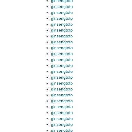
ginsengtoto
ginsengtoto
ginsengtoto
ginsengtoto
ginsengtoto
ginsengtoto
ginsengtoto
ginsengtoto
ginsengtoto
ginsengtoto
ginsengtoto
ginsengtoto
ginsengtoto
ginsengtoto
ginsengtoto
ginsengtoto
ginsengtoto
ginsengtoto
ginsengtoto
ginsengtoto
ginsengtoto
ginsengtoto
ginsengtoto