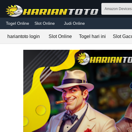
Skip to main content
Amazon Devices
Togel Online
Slot Online
Judi Online
hariantoto login
Slot Online
Togel hari ini
Slot Gac