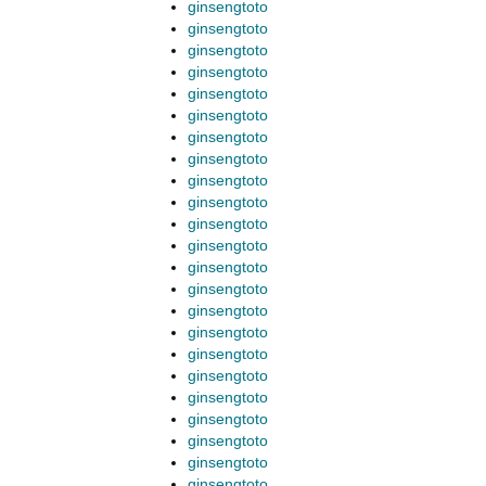
ginsengtoto
ginsengtoto
ginsengtoto
ginsengtoto
ginsengtoto
ginsengtoto
ginsengtoto
ginsengtoto
ginsengtoto
ginsengtoto
ginsengtoto
ginsengtoto
ginsengtoto
ginsengtoto
ginsengtoto
ginsengtoto
ginsengtoto
ginsengtoto
ginsengtoto
ginsengtoto
ginsengtoto
ginsengtoto
ginsengtoto