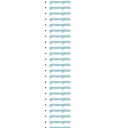
ginsengtoto
ginsengtoto
ginsengtoto
ginsengtoto
ginsengtoto
ginsengtoto
ginsengtoto
ginsengtoto
ginsengtoto
ginsengtoto
ginsengtoto
ginsengtoto
ginsengtoto
ginsengtoto
ginsengtoto
ginsengtoto
ginsengtoto
ginsengtoto
ginsengtoto
ginsengtoto
ginsengtoto
ginsengtoto
ginsengtoto