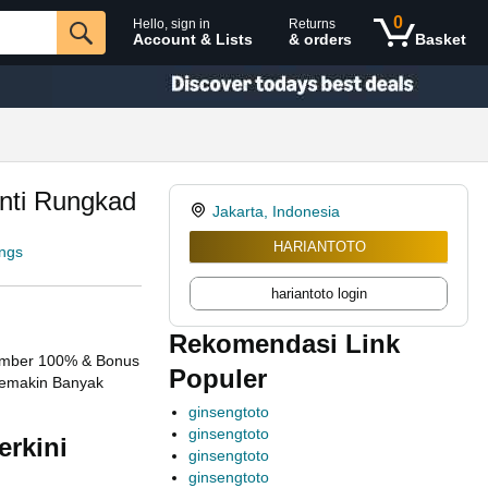
0
Hello, sign in
Returns
Account & Lists
& orders
Basket
Anti Rungkad
Jakarta, Indonesia
HARIANTOTO
ings
hariantoto login
Rekomendasi Link
ember 100% & Bonus
Populer
Semakin Banyak
ginsengtoto
ginsengtoto
erkini
ginsengtoto
ginsengtoto