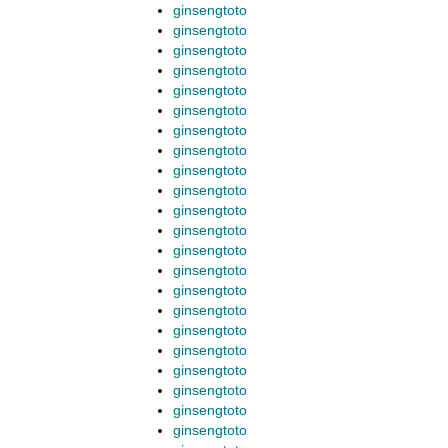
ginsengtoto
ginsengtoto
ginsengtoto
ginsengtoto
ginsengtoto
ginsengtoto
ginsengtoto
ginsengtoto
ginsengtoto
ginsengtoto
ginsengtoto
ginsengtoto
ginsengtoto
ginsengtoto
ginsengtoto
ginsengtoto
ginsengtoto
ginsengtoto
ginsengtoto
ginsengtoto
ginsengtoto
ginsengtoto