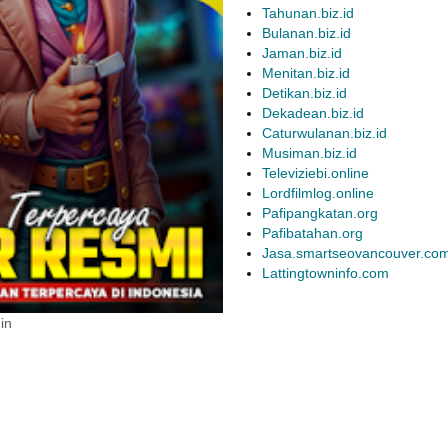
Tahunan.biz.id
Bulanan.biz.id
Jaman.biz.id
Menitan.biz.id
Detikan.biz.id
Dekadean.biz.id
Caturwulanan.biz.id
Musiman.biz.id
Televiziebi.online
Lordfilmlog.online
Pafipangkatan.org
Pafibatahan.org
Jasa.smartseovancouver.co
Lattingtowninfo.com
in