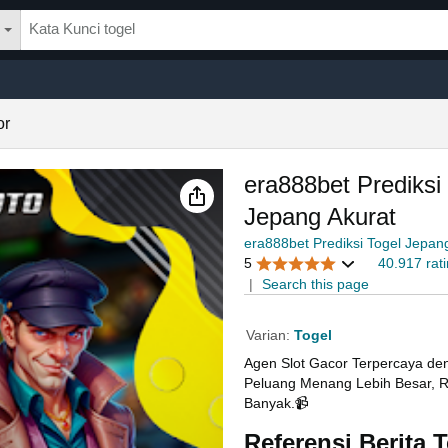
or
era888bet Prediksi
Jepang Akurat
era888bet Prediksi Togel Jepan
5
40.917 rat
|
Search this page
Varian:
Togel
Agen Slot Gacor Terpercaya den
Peluang Menang Lebih Besar, R
Banyak.📹
Referensi Berita T