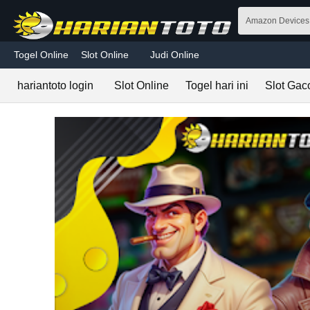
Skip to main content
Amazon Devices
Togel Online
Slot Online
Judi Online
hariantoto login
Slot Online
Togel hari ini
Slot Gac