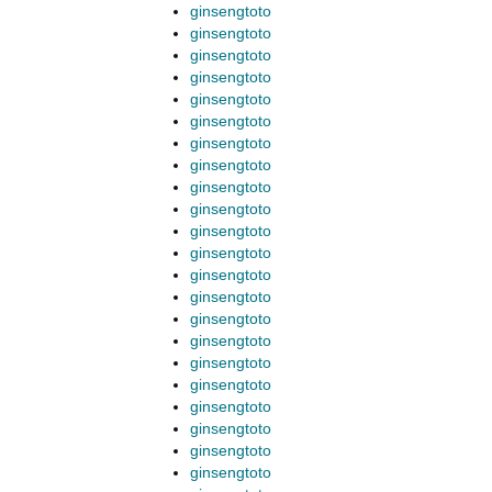
ginsengtoto
ginsengtoto
ginsengtoto
ginsengtoto
ginsengtoto
ginsengtoto
ginsengtoto
ginsengtoto
ginsengtoto
ginsengtoto
ginsengtoto
ginsengtoto
ginsengtoto
ginsengtoto
ginsengtoto
ginsengtoto
ginsengtoto
ginsengtoto
ginsengtoto
ginsengtoto
ginsengtoto
ginsengtoto