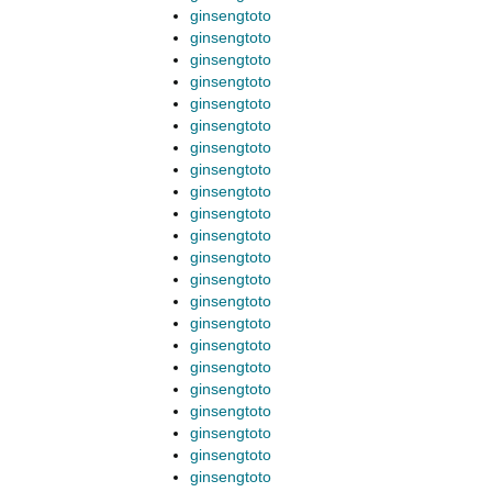
ginsengtoto
ginsengtoto
ginsengtoto
ginsengtoto
ginsengtoto
ginsengtoto
ginsengtoto
ginsengtoto
ginsengtoto
ginsengtoto
ginsengtoto
ginsengtoto
ginsengtoto
ginsengtoto
ginsengtoto
ginsengtoto
ginsengtoto
ginsengtoto
ginsengtoto
ginsengtoto
ginsengtoto
ginsengtoto