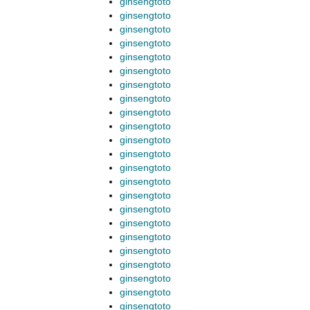
ginsengtoto
ginsengtoto
ginsengtoto
ginsengtoto
ginsengtoto
ginsengtoto
ginsengtoto
ginsengtoto
ginsengtoto
ginsengtoto
ginsengtoto
ginsengtoto
ginsengtoto
ginsengtoto
ginsengtoto
ginsengtoto
ginsengtoto
ginsengtoto
ginsengtoto
ginsengtoto
ginsengtoto
ginsengtoto
ginsengtoto