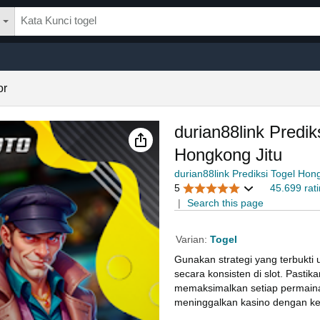
or
durian88link Predik
Hongkong Jitu
durian88link Prediksi Togel Hon
5
45.699 rat
|
Search this page
Varian:
Togel
Gunakan strategi yang terbukti
secara konsisten di slot. Pastik
memaksimalkan setiap permain
meninggalkan kasino dengan k