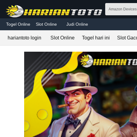
Skip to main content
Amazon Devices
Togel Online
Slot Online
Judi Online
hariantoto login
Slot Online
Togel hari ini
Slot Gac