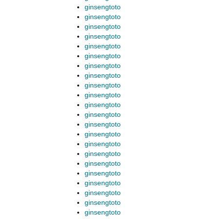
ginsengtoto
ginsengtoto
ginsengtoto
ginsengtoto
ginsengtoto
ginsengtoto
ginsengtoto
ginsengtoto
ginsengtoto
ginsengtoto
ginsengtoto
ginsengtoto
ginsengtoto
ginsengtoto
ginsengtoto
ginsengtoto
ginsengtoto
ginsengtoto
ginsengtoto
ginsengtoto
ginsengtoto
ginsengtoto