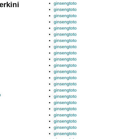
erkini
ginsengtoto
ginsengtoto
ginsengtoto
ginsengtoto
ginsengtoto
ginsengtoto
ginsengtoto
ginsengtoto
ginsengtoto
ginsengtoto
ginsengtoto
ginsengtoto
ginsengtoto
ginsengtoto
ginsengtoto
m
ginsengtoto
ginsengtoto
ginsengtoto
ginsengtoto
ginsengtoto
ginsengtoto
ginsengtoto