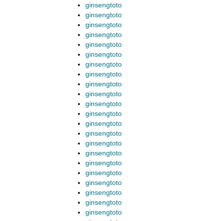
ginsengtoto
ginsengtoto
ginsengtoto
ginsengtoto
ginsengtoto
ginsengtoto
ginsengtoto
ginsengtoto
ginsengtoto
ginsengtoto
ginsengtoto
ginsengtoto
ginsengtoto
ginsengtoto
ginsengtoto
ginsengtoto
ginsengtoto
ginsengtoto
ginsengtoto
ginsengtoto
ginsengtoto
ginsengtoto