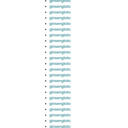
ginsengtoto
ginsengtoto
ginsengtoto
ginsengtoto
ginsengtoto
ginsengtoto
ginsengtoto
ginsengtoto
ginsengtoto
ginsengtoto
ginsengtoto
ginsengtoto
ginsengtoto
ginsengtoto
ginsengtoto
ginsengtoto
ginsengtoto
ginsengtoto
ginsengtoto
ginsengtoto
ginsengtoto
ginsengtoto
ginsengtoto