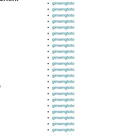
ginsengtoto
ginsengtoto
ginsengtoto
ginsengtoto
ginsengtoto
ginsengtoto
ginsengtoto
ginsengtoto
ginsengtoto
ginsengtoto
ginsengtoto
ginsengtoto
ginsengtoto
ginsengtoto
m
ginsengtoto
ginsengtoto
ginsengtoto
ginsengtoto
ginsengtoto
ginsengtoto
ginsengtoto
ginsengtoto