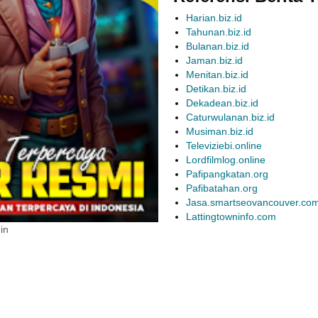
Harian.biz.id
Tahunan.biz.id
Bulanan.biz.id
Jaman.biz.id
Menitan.biz.id
Detikan.biz.id
Dekadean.biz.id
Caturwulanan.biz.id
Musiman.biz.id
Televiziebi.online
Lordfilmlog.online
Pafipangkatan.org
Pafibatahan.org
Jasa.smartseovancouver.co
Lattingtowninfo.com
in