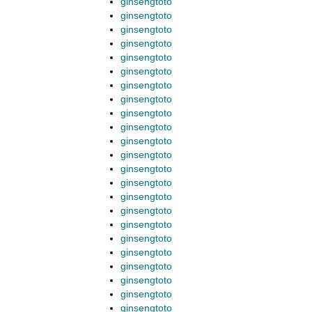
ginsengtoto
ginsengtoto
ginsengtoto
ginsengtoto
ginsengtoto
ginsengtoto
ginsengtoto
ginsengtoto
ginsengtoto
ginsengtoto
ginsengtoto
ginsengtoto
ginsengtoto
ginsengtoto
ginsengtoto
ginsengtoto
ginsengtoto
ginsengtoto
ginsengtoto
ginsengtoto
ginsengtoto
ginsengtoto
ginsengtoto