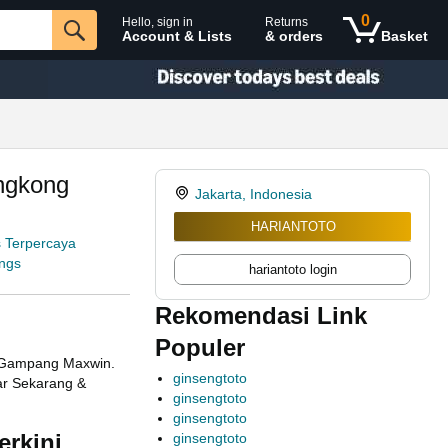
0
Hello, sign in
Returns
Account & Lists
& orders
Basket
ngkong
Jakarta, Indonesia
HARIANTOTO
 Terpercaya
ings
hariantoto login
Rekomendasi Link
Populer
y Gampang Maxwin.
ginsengtoto
ar Sekarang &
ginsengtoto
ginsengtoto
erkini
ginsengtoto